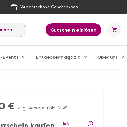
Wunderschöne Geschenkbox
uchen
Gutschein einlösen
n-Events
Entdeckermagazin
Über uns
0 €
zzgl. Versand (inkl. MwSt.)
Info
utschein kaufen