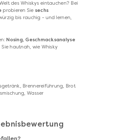
 Welt des Whiskys eintauchen? Bei
e
probieren Sie
sechs
würzig bis rauchig – und lernen,
en:
Nosing, Geschmacksanalyse
 Sie hautnah, wie Whisky
getränk, Brennereiführung, Brot
ssmischung, Wasser
rlebnisbewertung
fallen?