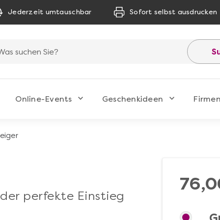
Jederzeit umtauschbar
Sofort selbst ausdrucken
S
Online-Events
Geschenkideen
Firme
eiger
76,0
der perfekte Einstieg
G