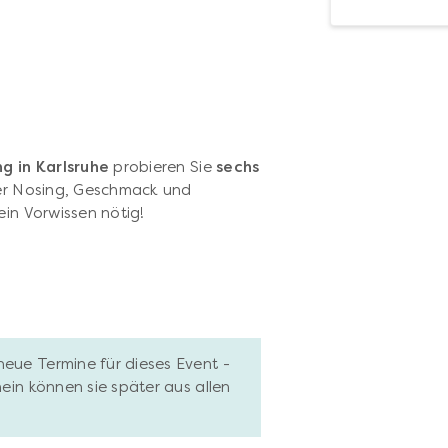
g in Karlsruhe
probieren Sie
sechs
ber Nosing, Geschmack und
ein Vorwissen nötig!
neue Termine für dieses Event -
hein können sie später aus allen