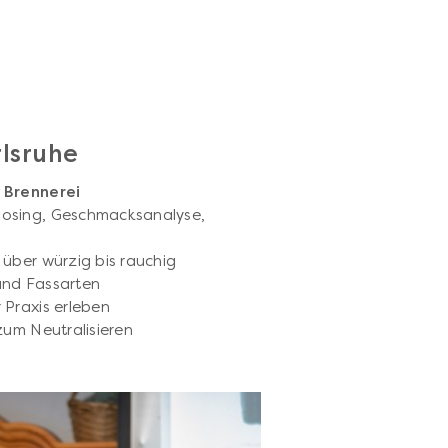
rlsruhe
r Brennerei
osing, Geschmacksanalyse,
 über würzig bis rauchig
und Fassarten
 Praxis erleben
zum Neutralisieren