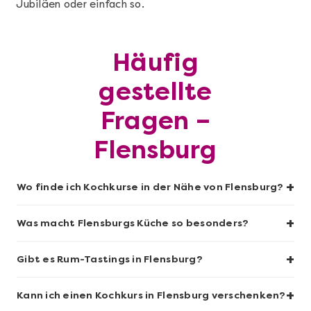
Jubiläen oder einfach so.
Mehr anzeigen
Häufig
Geschenkbox 100€
gestellte
Fragen –
Flensburg
+
Wo finde ich Kochkurse in der Nähe von Flensburg?
+
Was macht Flensburgs Küche so besonders?
+
Gibt es Rum-Tastings in Flensburg?
Mehr anzeigen
+
Sushi-Kochkurs@Home
Kann ich einen Kochkurs in Flensburg verschenken?