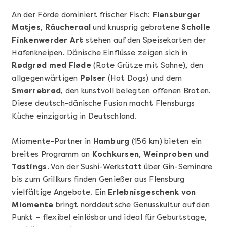
An der Förde dominiert frischer Fisch:
Flensburger
Matjes
,
Räucheraal
und knusprig gebratene
Scholle
Finkenwerder Art
stehen auf den Speisekarten der
Hafenkneipen. Dänische Einflüsse zeigen sich in
Rødgrød med Fløde
(Rote Grütze mit Sahne), den
allgegenwärtigen
Pølser
(Hot Dogs) und dem
Smørrebrød
, den kunstvoll belegten offenen Broten.
Mehr anzeigen
Diese deutsch-dänische Fusion macht Flensburgs
Sushi Basic Kurs Bonn
Küche einzigartig in Deutschland.
Miomente-Partner in
Hamburg
(156 km) bieten ein
breites Programm an
Kochkursen, Weinproben und
Tastings
. Von der Sushi-Werkstatt über Gin-Seminare
bis zum Grillkurs finden Genießer aus Flensburg
vielfältige Angebote. Ein
Erlebnisgeschenk von
Miomente
bringt norddeutsche Genusskultur auf den
Punkt – flexibel einlösbar und ideal für Geburtstage,