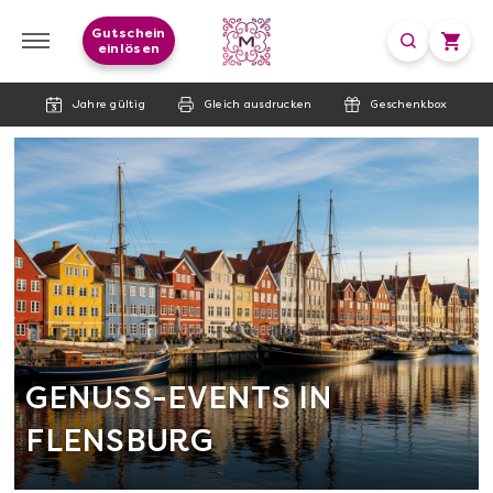
Gutschein
einlösen
Jahre gültig
Gleich ausdrucken
Geschenkbox
GENUSS-EVENTS IN
FLENSBURG