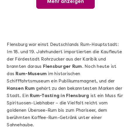
Mehr anzeigen
Offene Weinprobe
Flensburg war einst Deutschlands Rum-Hauptstadt:
Im 18. und 19. Jahrhundert importierten die Kaufleute
der Fördestadt Rohrzucker aus der Karibik und
brannten daraus
Flensburger Rum
. Noch heute ist
das
Rum-Museum
im historischen
Schifffahrtsmuseum ein Publikumsmagnet, und der
Hansen Rum
gehört zu den bekanntesten Marken der
Mehr anzeigen
Stadt. Ein
Rum-Tasting in Flensburg
ist ein Muss für
Wunderschöner Weinabend
Spirituosen-Liebhaber – die Vielfalt reicht vom
goldenen Übersee-Rum bis zum Phariseer, dem
berühmten Kaffee-Rum-Getränk unter einer
Sahnehaube.