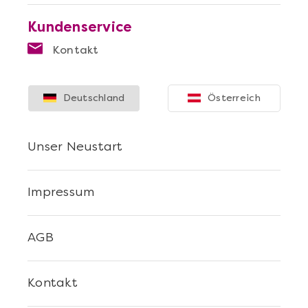
Kundenservice
Kontakt
Deutschland
Österreich
Mehr anzeigen
Die beste Pizza@Home
Unser Neustart
Impressum
AGB
Kontakt