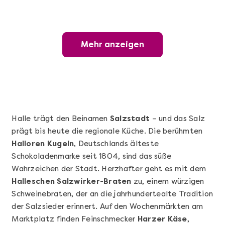
Mehr anzeigen
Mehr anzeigen
Wunderschöner Weinabend
Halle trägt den Beinamen
Salzstadt
– und das Salz
prägt bis heute die regionale Küche. Die berühmten
Halloren Kugeln
, Deutschlands älteste
Schokoladenmarke seit 1804, sind das süße
Wahrzeichen der Stadt. Herzhafter geht es mit dem
Halleschen Salzwirker-Braten
zu, einem würzigen
Schweinebraten, der an die jahrhundertealte Tradition
Mehr anzeigen
der Salzsieder erinnert. Auf den Wochenmärkten am
Sushi Basic Kurs Bonn
Marktplatz finden Feinschmecker
Harzer Käse
,