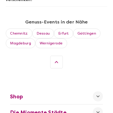
Mehr anzeigen
Wein- & Käse-Genuss@Home für 2
Genuss-Events in der Nähe
Chemnitz
Dessau
Erfurt
Göttingen
Magdeburg
Wernigerode
Mehr anzeigen
Shop
Leipzig erschmecken
Die Miomente Städte