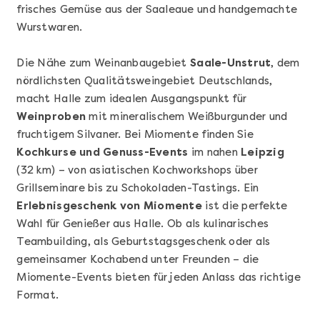
frisches Gemüse aus der Saaleaue und handgemachte
Wurstwaren.
Die Nähe zum Weinanbaugebiet
Saale-Unstrut
, dem
nördlichsten Qualitätsweingebiet Deutschlands,
macht Halle zum idealen Ausgangspunkt für
Weinproben
mit mineralischem Weißburgunder und
fruchtigem Silvaner. Bei Miomente finden Sie
Kochkurse und Genuss-Events
im nahen
Leipzig
(32 km) – von asiatischen Kochworkshops über
Grillseminare bis zu Schokoladen-Tastings. Ein
Mehr anzeigen
Erlebnisgeschenk von Miomente
ist die perfekte
Geschenkbox 100€
Wahl für Genießer aus Halle. Ob als kulinarisches
Teambuilding, als Geburtstagsgeschenk oder als
gemeinsamer Kochabend unter Freunden – die
Miomente-Events bieten für jeden Anlass das richtige
Format.