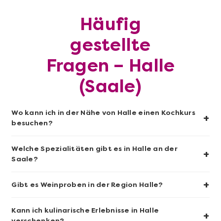
Häufig
gestellte
Fragen – Halle
Mehr anzeigen
(Saale)
Sushi-Kochkurs@Home
Wo kann ich in der Nähe von Halle einen Kochkurs
+
besuchen?
Welche Spezialitäten gibt es in Halle an der
+
Saale?
+
Gibt es Weinproben in der Region Halle?
Kann ich kulinarische Erlebnisse in Halle
+
verschenken?