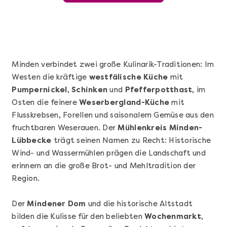
Minden verbindet zwei große Kulinarik-Traditionen: Im
Westen die kräftige
westfälische Küche
mit
Pumpernickel
,
Schinken
und
Pfefferpotthast
, im
Osten die feinere
Weserbergland-Küche
mit
Flusskrebsen, Forellen und saisonalem Gemüse aus den
fruchtbaren Weserauen. Der
Mühlenkreis Minden-
Mehr anzeigen
Lübbecke
trägt seinen Namen zu Recht: Historische
Sushi Selber Machen - DIY-Set
Wind- und Wassermühlen prägen die Landschaft und
erinnern an die große Brot- und Mehltradition der
Region.
Der
Mindener Dom
und die historische Altstadt
bilden die Kulisse für den beliebten
Wochenmarkt
,