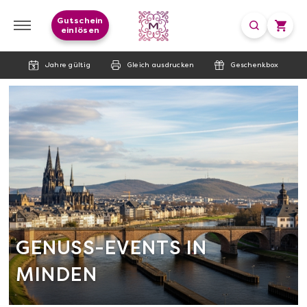
Gutschein
einlösen
Jahre gültig
Gleich ausdrucken
Geschenkbox
GENUSS-EVENTS IN
MINDEN