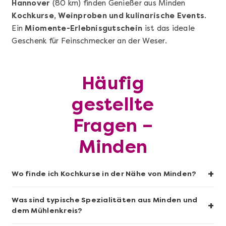
Hannover
(80 km) finden Genießer aus Minden
Mehr anzeigen
Kochkurse, Weinproben und kulinarische Events
.
Pasta Selber Machen - DIY-Set
Ein
Miomente-Erlebnisgutschein
ist das ideale
Geschenk für Feinschmecker an der Weser.
Häufig
gestellte
Fragen –
Minden
Mehr anzeigen
+
Wo finde ich Kochkurse in der Nähe von Minden?
Das bekommen wir Gin!
Was sind typische Spezialitäten aus Minden und
+
dem Mühlenkreis?