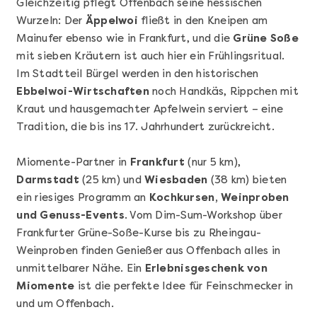
Gleichzeitig pflegt Offenbach seine hessischen
Wurzeln: Der
Äppelwoi
fließt in den Kneipen am
Mainufer ebenso wie in Frankfurt, und die
Grüne Soße
mit sieben Kräutern ist auch hier ein Frühlingsritual.
Im Stadtteil Bürgel werden in den historischen
Ebbelwoi-Wirtschaften
noch Handkäs, Rippchen mit
Kraut und hausgemachter Apfelwein serviert – eine
Tradition, die bis ins 17. Jahrhundert zurückreicht.
Mehr anzeigen
Geschenkbox 100€
Miomente-Partner in
Frankfurt
(nur 5 km),
Darmstadt
(25 km) und
Wiesbaden
(38 km) bieten
ein riesiges Programm an
Kochkursen, Weinproben
und Genuss-Events
. Vom Dim-Sum-Workshop über
Frankfurter Grüne-Soße-Kurse bis zu Rheingau-
Weinproben finden Genießer aus Offenbach alles in
unmittelbarer Nähe. Ein
Erlebnisgeschenk von
Miomente
ist die perfekte Idee für Feinschmecker in
und um Offenbach.