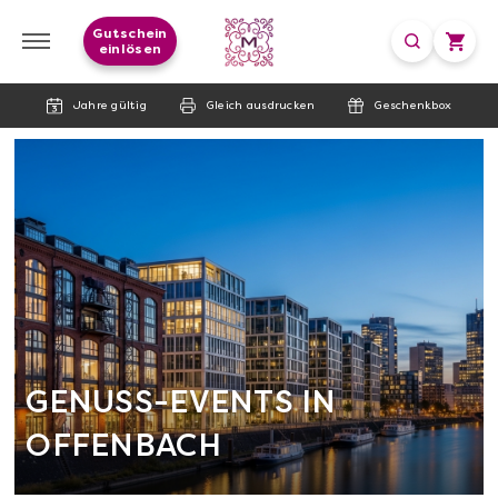
Gutschein
einlösen
Jahre gültig
Gleich ausdrucken
Geschenkbox
GENUSS-EVENTS IN
OFFENBACH