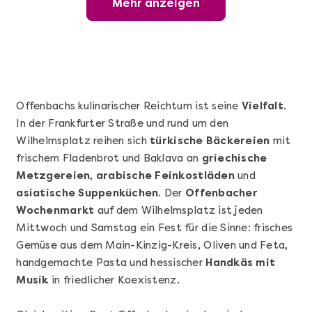
Mehr anzeigen
Wunderschöner Weinabend
Offenbachs kulinarischer Reichtum ist seine
Vielfalt
.
In der Frankfurter Straße und rund um den
Wilhelmsplatz reihen sich
türkische Bäckereien
mit
frischem Fladenbrot und Baklava an
griechische
Metzgereien
,
arabische Feinkostläden
und
asiatische Suppenküchen
. Der
Offenbacher
Wochenmarkt
auf dem Wilhelmsplatz ist jeden
Mehr anzeigen
Mittwoch und Samstag ein Fest für die Sinne: frisches
Sushi Basic Kurs Bonn
Gemüse aus dem Main-Kinzig-Kreis, Oliven und Feta,
handgemachte Pasta und hessischer
Handkäs mit
Musik
in friedlicher Koexistenz.