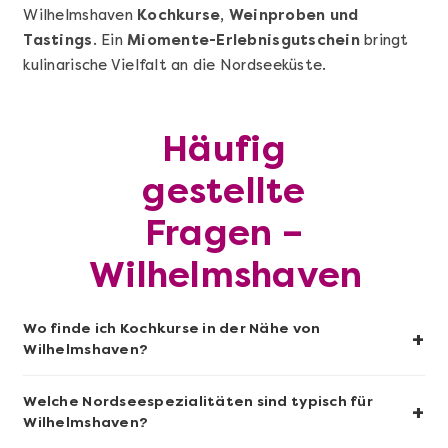
Wilhelmshaven
Kochkurse, Weinproben und
Tastings
. Ein
Miomente-Erlebnisgutschein
bringt
kulinarische Vielfalt an die Nordseeküste.
Mehr anzeigen
Sushi-Kochkurs@Home
Häufig
gestellte
Fragen –
Wilhelmshaven
Wo finde ich Kochkurse in der Nähe von
+
Wilhelmshaven?
Welche Nordseespezialitäten sind typisch für
+
Mehr anzeigen
Wilhelmshaven?