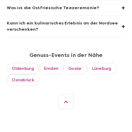
Wein- & Käse-Genuss@Home für 2
+
Was ist die Ostfriesische Teezeremonie?
Kann ich ein kulinarisches Erlebnis an der Nordsee
+
verschenken?
Genuss-Events in der Nähe
Oldenburg
Emden
Goslar
Lüneburg
Osnabrück
Mehr anzeigen
Die beste Pizza@Home