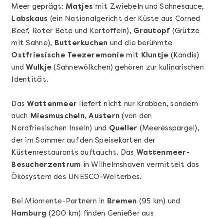
Meer geprägt:
Matjes
mit Zwiebeln und Sahnesauce,
Labskaus
(ein Nationalgericht der Küste aus Corned
Beef, Roter Bete und Kartoffeln),
Grautopf
(Grütze
mit Sahne),
Butterkuchen
und die berühmte
Ostfriesische Teezeremonie
mit
Kluntje
(Kandis)
und
Wulkje
(Sahnewölkchen) gehören zur kulinarischen
Identität.
Das
Wattenmeer
liefert nicht nur Krabben, sondern
Mehr anzeigen
auch
Miesmuscheln
,
Austern
(von den
Geschenkbox 100€
Nordfriesischen Inseln) und
Queller
(Meeresspargel),
der im Sommer auf den Speisekarten der
Küstenrestaurants auftaucht. Das
Wattenmeer-
Besucherzentrum
in Wilhelmshaven vermittelt das
Ökosystem des UNESCO-Welterbes.
Bei Miomente-Partnern in
Bremen
(95 km) und
Hamburg
(200 km) finden Genießer aus