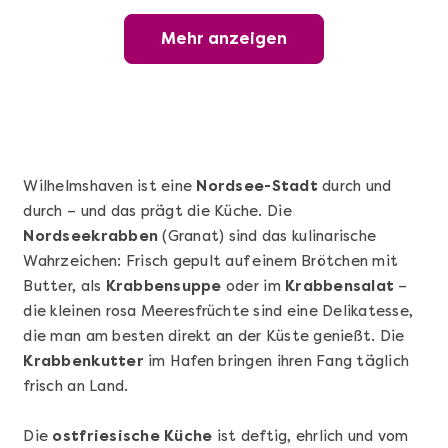
Mehr anzeigen
Mehr anzeigen
Wunderschöner Weinabend
Wilhelmshaven ist eine
Nordsee-Stadt
durch und
durch – und das prägt die Küche. Die
Nordseekrabben
(Granat) sind das kulinarische
Wahrzeichen: Frisch gepult auf einem Brötchen mit
Butter, als
Krabbensuppe
oder im
Krabbensalat
–
die kleinen rosa Meeresfrüchte sind eine Delikatesse,
die man am besten direkt an der Küste genießt. Die
Mehr anzeigen
Krabbenkutter
im Hafen bringen ihren Fang täglich
Sushi Basic Kurs Bonn
frisch an Land.
Die
ostfriesische Küche
ist deftig, ehrlich und vom