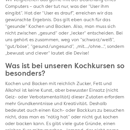
Wir vergleichen das gerne mit der Bedienung eines
Computers – auch der tut nur, was der “User ihm
eingibt”. Hat der “User es drauf”, erreichen wir das
gewünschte Ergebnis. Das gilt eben auch für das
“gesunde” Kochen und Backen. Also, man muss sich
nicht zwischen „gesund“ oder „lecker“ entscheiden. Bei
uns gehört es zusammen, weg von “schwarz/weiß”,
“gut/böse”, “gesund/ungesund”, „mit…/ohne…“, sondern
„bewusst und clever“ lautet die Devise!
Was ist bei unseren Kochkursen so
besonders?
Kochen und Backen mit reichlich Zucker, Fett und
Alkohol ist keine Kunst, aber bewusster Einsatz (nicht
Geiz- oder Verbotsmentalität) dieser Zutaten erfordern
mehr Grundkenntnisse und Kreativität. Deshalb
bedeutet auch einen Koch- oder Backkurs zu besuchen
nicht, dass man es “nötig hat” oder nicht gut kochen
oder backen kann. Es gibt viele gute Gründe, einen