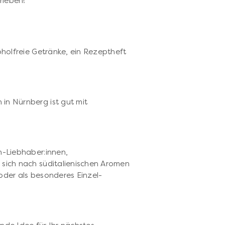
rleben!
koholfreie Getränke, ein Rezeptheft
in Nürnberg ist gut mit
p
n-Liebhaber:innen,
 sich nach süditalienischen Aromen
oder als besonderes Einzel-