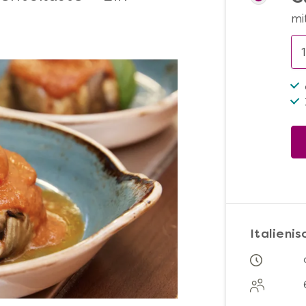
mi
Italieni