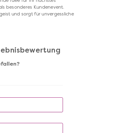
nde Idee für Ihr nächstes
 als besonderes Kundenevent.
ist und sorgt für unvergessliche
rlebnisbewertung
fallen?