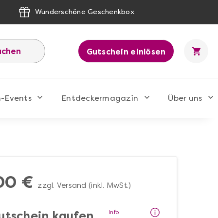
Wunderschöne Geschenkbox
uchen
Gutschein einlösen
n-Events
Entdeckermagazin
Über uns
00 €
zzgl. Versand (inkl. MwSt.)
Info
utschein kaufen