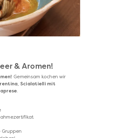
Meer & Aromen!
omen!
Gemeinsam kochen wir
rrentina
,
Scialatielli mit
Caprese
.
e
nahmezertifikat
te Gruppen