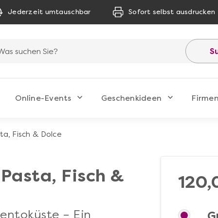
Jederzeit umtauschbar
Sofort selbst ausdrucken
S
Online-Events
Geschenkideen
Firme
ta, Fisch & Dolce
 Pasta, Fisch &
120,
entoküste – Ein
G