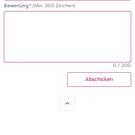
Bewertung
(Min. 200 Zeichen)
*
0 / 200
Abschicken