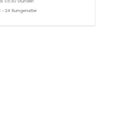
ca. 03:30 Stunden
8 – 24 Rumgenießer