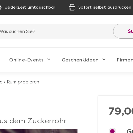
Jederzeit umtauschbar
Sofort selbst ausdrucken
S
Online-Events
Geschenkideen
Firme
se
Rum probieren
79,0
aus dem Zuckerrohr
G