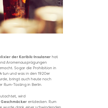
lixier der Karibik-Insulaner
hat
ien und Aromenausprägungen
macht. Sogar die Prohibition in
h
tun und was in den 1920er
rde, bringt auch heute noch
er Rum-Tasting in Berlin.
utachtet, wird
n Geschmäcker
entdecken. Rum
se wurde dank einer schwindenden