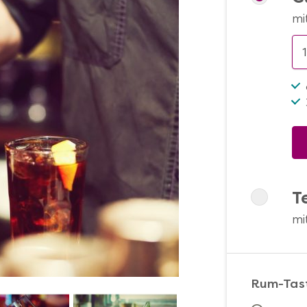
mi
T
mi
Rum-Tast