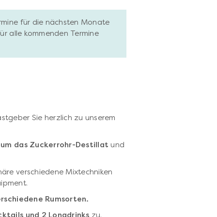
ermine für die nächsten Monate
 für alle kommenden Termine
stgeber Sie herzlich zu unserem
 um das Zuckerrohr-Destillat
und
häre verschiedene Mixtechniken
uipment.
erschiedene Rumsorten.
ktails und 2 Longdrinks
zu.