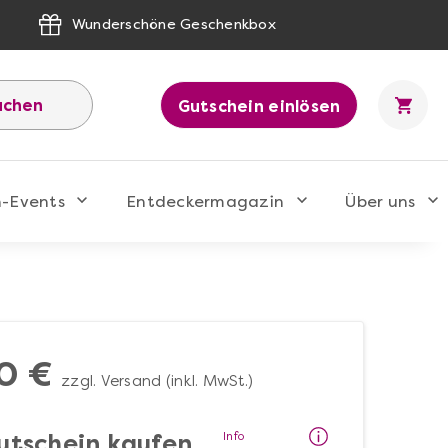
Wunderschöne Geschenkbox
uchen
Gutschein einlösen
n-Events
Entdeckermagazin
Über uns
0 €
zzgl. Versand (inkl. MwSt.)
Info
utschein kaufen