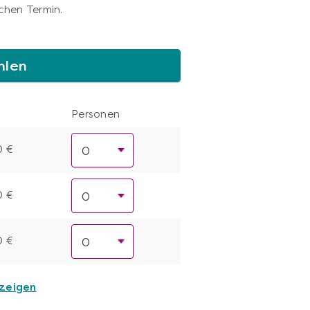
chen Termin.
hlen
Personen
0 €
0 €
0 €
nzeigen