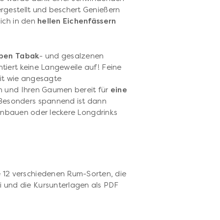
rgestellt und beschert Genießern
ich in den
hellen Eichenfässern
ben Tabak
- und gesalzenen
iert keine Langeweile auf! Feine
it wie angesagte
h und Ihren Gaumen bereit für
eine
Besonders spannend ist dann
 einbauen oder leckere Longdrinks
ie 12 verschiedenen Rum-Sorten, die
ni und die Kursunterlagen als PDF