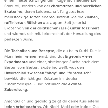
einem messerschwingenden, Kugelfisch filetierenden
Samurai, sondern von der
charmanten und herzlichen
Ekaterina,
deren Leidenschaft für gutes Essen
mehrstöckige Torten ebenso umfasst wie die
kleinen,
raffinierten Röllchen
aus Japan. Seit jeher ist
Ekaterina
von der asiatischen (Ess-)Kultur fasziniert
und widmet sich mit Leidenschaft der Herstellung des
perfekten Sushi.
Die
Techniken und Rezepte,
die du beim Sushi-Kurs in
Mannheim kennenlernst, sind das
Ergebnis vieler
Experimente
und einer jahrelangen Suche nach dem
Besten vom Besten. Ekaterina weiß, was den
Unterschied zwischen "okay" und "fantastisch"
bewirkt: die richtigen Zutaten im idealen
Zusammenspiel – und natürlich die
exakte
Zubereitung.
Anschaulich und geduldig zeigt dir deine Kursleiterin
jeden Arbeitsschritt.
Ob Nigiri, Maki oder Inside-Out-