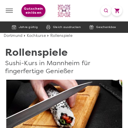
Gutschein
einlösen
Jahre gültig
Gleich ausdrucken
Geschenkbox
Dortmund
Kochkurse
Rollenspiele
Rollenspiele
Sushi-Kurs in Mannheim für
fingerfertige Genießer