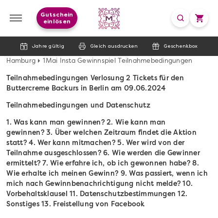
Gutschein
einlösen
Jahre gültig
Gleich ausdrucken
Geschenkbox
Hamburg
1Mai Insta Gewinnspiel Teilnahmebedingungen
Teilnahmebedingungen Verlosung 2 Tickets für den
Buttercreme Backurs in Berlin am 09.06.2024
Teilnahmebedingungen und Datenschutz
1. Was kann man gewinnen?
2. Wie kann man
gewinnen?
3. Über welchen Zeitraum findet die Aktion
statt?
4. Wer kann mitmachen?
5. Wer wird von der
Teilnahme ausgeschlossen?
6. Wie werden die Gewinner
ermittelt?
7. Wie erfahre ich, ob ich gewonnen habe?
8.
Wie erhalte ich meinen Gewinn?
9. Was passiert, wenn ich
mich nach Gewinnbenachrichtigung nicht melde?
10.
Vorbehaltsklausel
11. Datenschutzbestimmungen
12.
Sonstiges
13. Freistellung von Facebook