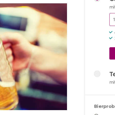
mi
T
mi
Bierprob