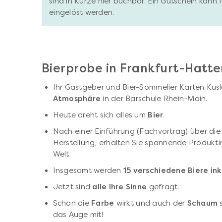
sind in Kürze hier buchbar. Ein Gutschein kann
eingelöst werden.
Bierprobe in Frankfurt-Hatt
Ihr Gastgeber und Bier-Sommelier Karten Kusk
Atmosphäre
in der Barschule Rhein-Main.
Heute dreht sich alles um
Bier
.
Nach einer Einführung (Fachvortrag) über die
Herstellung, erhalten Sie spannende Produkti
Welt.
Insgesamt werden
15 verschiedene Biere ink
Jetzt sind
alle Ihre Sinne
gefragt.
Schon die
Farbe
wirkt und auch der
Schaum
s
das Auge mit!