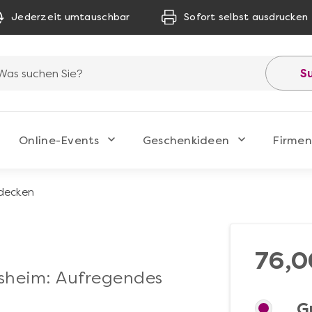
Jederzeit umtauschbar
Sofort selbst ausdrucken
S
Online-Events
Geschenkideen
Firmen
tdecken
76,0
rsheim: Aufregendes
G