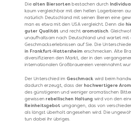
Die
alten Biersorten
bestachen durch
Individu
kaum vergleichbar mit den hellen Lagerbieren au
natürlich Deutschland mit seinen Bieren eine ge
man es etwa mit den USA vergleicht. Denn die
hi
guter Qualität
und recht
aromatisch
. Gleichwo
unaufhaltsam nach Deutschland und wartet mit
Geschmackserlebnissen auf Sie. Die Unterschiede
in Frankfurt-Hattersheim
erschmecken. Alte Br
diversifizieren den Markt, der in den vergange
internationalen Großbrauereien vereinnahmt wur
Der Unterschied im
Geschmack
wird beim handwe
dadurch erzeugt, dass der
hochwertigere Aro
des günstigeren und weniger aromatischen Bitte
gewissen
rebellischen Haltung
wird von den ein
Reinheitsgebot
umgangen, das von verschieden
als längst überholt angesehen wird. Die ungew
tun dabei ihr übriges.