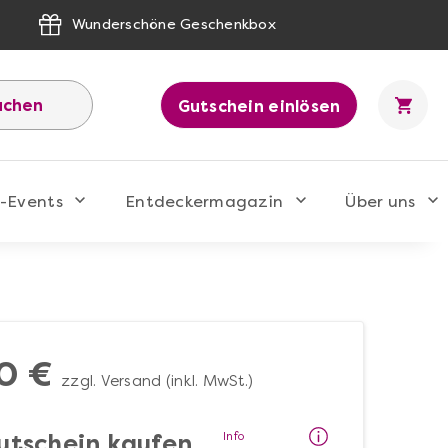
Wunderschöne Geschenkbox
uchen
Gutschein einlösen
-Events
Entdeckermagazin
Über uns
0 €
zzgl. Versand (inkl. MwSt.)
Info
utschein kaufen