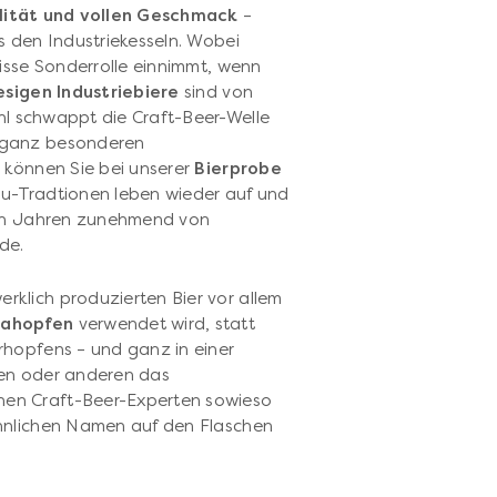
alität und vollen Geschmack
–
s den Industriekesseln. Wobei
wisse Sonderrolle einnimmt, wenn
esigen Industriebiere
sind von
hl schwappt die Craft-Beer-Welle
 ganz besonderen
 können Sie bei unserer
Bierprobe
au-Tradtionen leben wieder auf und
nen Jahren zunehmend von
de.
rklich produzierten Bier vor allem
mahopfen
verwendet wird, statt
rhopfens – und ganz in einer
en oder anderen das
en Craft-Beer-Experten sowieso
öhnlichen Namen auf den Flaschen