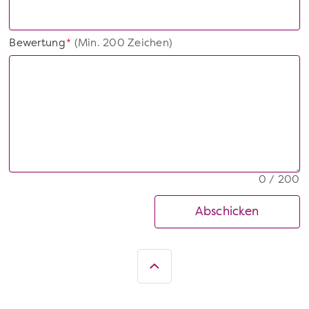
Bewertung
(Min. 200 Zeichen)
*
0 / 200
Abschicken