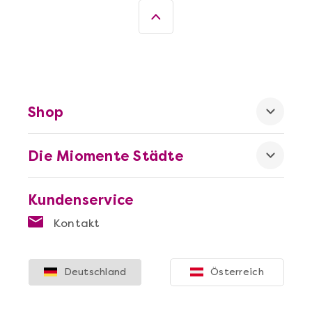
Shop
Die Miomente Städte
Mehr anzeigen
Die beste Pizza@Home
Kundenservice
Kontakt
Deutschland
Österreich