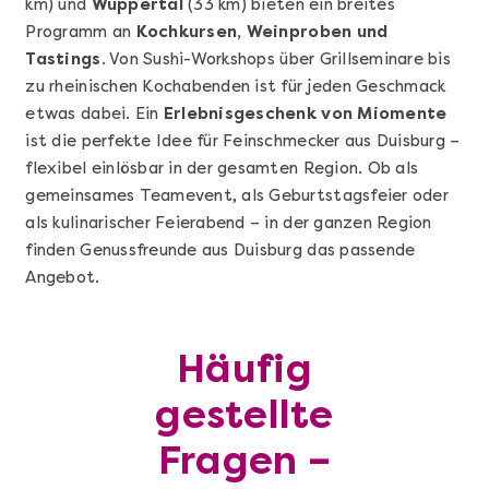
km) und
Wuppertal
(33 km) bieten ein breites
Programm an
Kochkursen, Weinproben und
Tastings
. Von Sushi-Workshops über Grillseminare bis
zu rheinischen Kochabenden ist für jeden Geschmack
etwas dabei. Ein
Erlebnisgeschenk von Miomente
ist die perfekte Idee für Feinschmecker aus Duisburg –
flexibel einlösbar in der gesamten Region. Ob als
Mehr anzeigen
gemeinsames Teamevent, als Geburtstagsfeier oder
Geschenkbox 100€
als kulinarischer Feierabend – in der ganzen Region
finden Genussfreunde aus Duisburg das passende
Angebot.
Häufig
gestellte
Fragen –