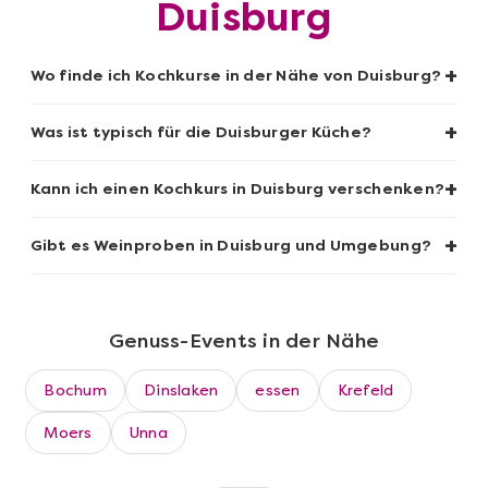
Duisburg
Mehr anzeigen
+
Wo finde ich Kochkurse in der Nähe von Duisburg?
Sushi-Kochkurs@Home
+
Was ist typisch für die Duisburger Küche?
+
Kann ich einen Kochkurs in Duisburg verschenken?
+
Gibt es Weinproben in Duisburg und Umgebung?
Genuss-Events in der Nähe
Bochum
Dinslaken
essen
Krefeld
Mehr anzeigen
Moers
Unna
Wein- & Käse-Genuss@Home für 2