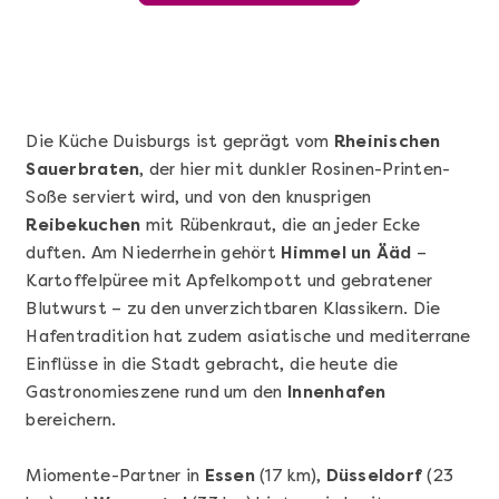
Die Küche Duisburgs ist geprägt vom
Rheinischen
Sauerbraten
, der hier mit dunkler Rosinen-Printen-
Soße serviert wird, und von den knusprigen
Reibekuchen
mit Rübenkraut, die an jeder Ecke
duften. Am Niederrhein gehört
Himmel un Ääd
–
Kartoffelpüree mit Apfelkompott und gebratener
Blutwurst – zu den unverzichtbaren Klassikern. Die
Mehr anzeigen
Hafentradition hat zudem asiatische und mediterrane
Sushi Basic Kurs Bonn
Einflüsse in die Stadt gebracht, die heute die
Gastronomieszene rund um den
Innenhafen
bereichern.
Miomente-Partner in
Essen
(17 km),
Düsseldorf
(23