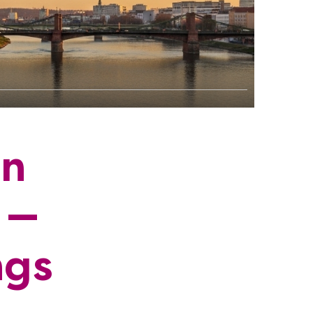
in
 —
ngs