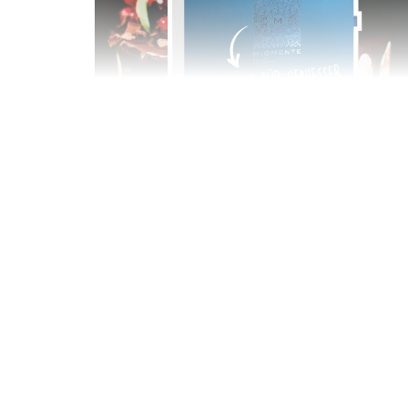
Geschenkbox 100€
Freie Auswahl aus über 1.600 Events -
Regelmäßige Termine garantiert
Deutschland & Österreich
Gutschein 3 Jahre gültig
100,00 €
Entdecken