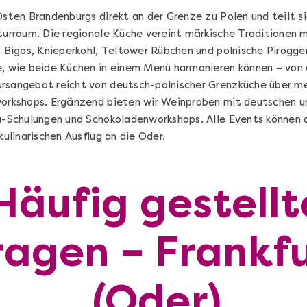
 Osten Brandenburgs direkt an der Grenze zu Polen und teilt 
turraum. Die regionale Küche vereint märkische Traditionen m
, Bigos, Knieperkohl, Teltower Rübchen und polnische Pirogge
e, wie beide Küchen in einem Menü harmonieren können – von 
ursangebot reicht von deutsch-polnischer Grenzküche über m
kworkshops. Ergänzend bieten wir Weinproben mit deutschen 
ta-Schulungen und Schokoladenworkshops. Alle Events können a
kulinarischen Ausflug an die Oder.
Häufig gestellt
Sushi Selber Machen - DIY-Set
ragen – Frankf
n
Sushi Starter Set: DIY-Box mit Videokurs
(Oder)