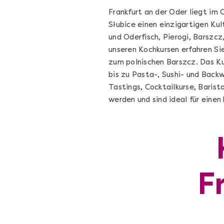
Frankfurt an der Oder liegt im
Słubice einen einzigartigen Kul
und Oderfisch, Pierogi, Barszcz
unseren Kochkursen erfahren Si
zum polnischen Barszcz. Das K
bis zu Pasta-, Sushi- und Bac
Tastings, Cocktailkurse, Baris
werden und sind ideal für einen 
Die beste Pizza@Home
F
Vom richtigen Kneten und dem perfekte
Sugo: Pizza ideale im Online-Kochkurs