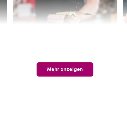
Sushi-Kochkurs@Home
Online Sushi Kochkurs: Alles rund um die
perfekte Maki-Rolle!
Mehr anzeigen
Ganz Deutschland und Österreich
3 Termine
69,00 €
Entdecken