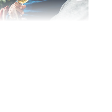
Wein- & Käse-Genuss@Home
für 2
Wein- und Käse-Verkostung für Zuhause –
mit Tasting-Box & Online-Kurs
Ganz Deutschland und Österreich
11 Termine
131,00 €
Entdecken