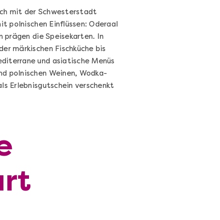
sich mit der Schwesterstadt
it polnischen Einflüssen: Oderaal
n prägen die Speisekarten. In
der märkischen Fischküche bis
editerrane und asiatische Menüs
und polnischen Weinen, Wodka-
ls Erlebnisgutschein verschenkt
e
Cocktails Selber Machen - DIY-
urt
Set
Cocktail Starter Set: DIY-Box mit
Videokurs