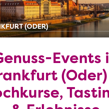
NKFURT (ODER)
Genuss-Events 
rankfurt (Oder)
chkurse, Tasti