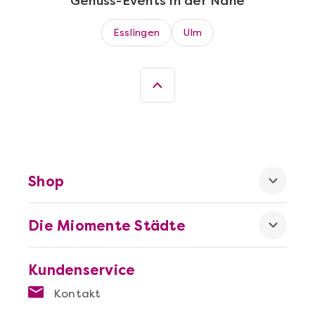
Genuss-Events in der Nähe
Sushi-Kochkurs@Home
Esslingen
Ulm
Shop
Die Miomente Städte
Mehr anzeigen
Wein- & Käse-Genuss@Home für 2
Kundenservice
Kontakt