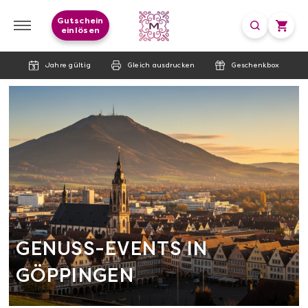
Gutschein
einlösen
Jahre gültig
Gleich ausdrucken
Geschenkbox
GENUSS-EVENTS IN
GÖPPINGEN