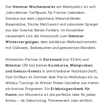
Der
Hammer Wochenmarkt
am Marktplatz ist seit
Jahrzehnten Treffpunkt für Frische-Liebhaber:
Gemüse aus dem Lipperland, Münsterländer
Bauernkäse, frische Mettwurst und saisonaler Spargel
aus den Soester Börde-Feldern. Im November
verwandelt sich die Innenstadt zum
Hammer
Wintervergnügen
, dem beliebten Weihnachtsmarkt
Mehr anzeigen
mit Glühwein, Reibekuchen und gebrannten Mandeln.
Geschenkbox 100€
Miomente-Partner in
Dortmund
(nur 33 km) und
Münster
(39 km) bieten
Kochkurse, Weinproben
und Genuss-Events
in unmittelbarer Nachbarschaft.
Vom Grillkurs im Sommer über Pasta-Workshops bis zu
Whisky-Tastings im Winter finden Genießer aus Hamm
ein breites Programm. Ein
Erlebnisgeschenk für
Hamm
von Miomente ist die perfekte Idee für jeden
Anlass – ob Geburtstag, Firmenevent oder einfach