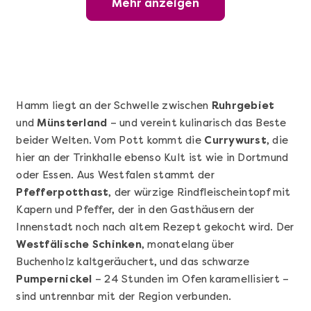
Mehr anzeigen
Wunderschöner Weinabend
Hamm liegt an der Schwelle zwischen
Ruhrgebiet
und
Münsterland
– und vereint kulinarisch das Beste
beider Welten. Vom Pott kommt die
Currywurst
, die
hier an der Trinkhalle ebenso Kult ist wie in Dortmund
oder Essen. Aus Westfalen stammt der
Pfefferpotthast
, der würzige Rindfleischeintopf mit
Kapern und Pfeffer, der in den Gasthäusern der
Mehr anzeigen
Innenstadt noch nach altem Rezept gekocht wird. Der
Sushi Basic Kurs Bonn
Westfälische Schinken
, monatelang über
Buchenholz kaltgeräuchert, und das schwarze
Pumpernickel
– 24 Stunden im Ofen karamellisiert –
sind untrennbar mit der Region verbunden.