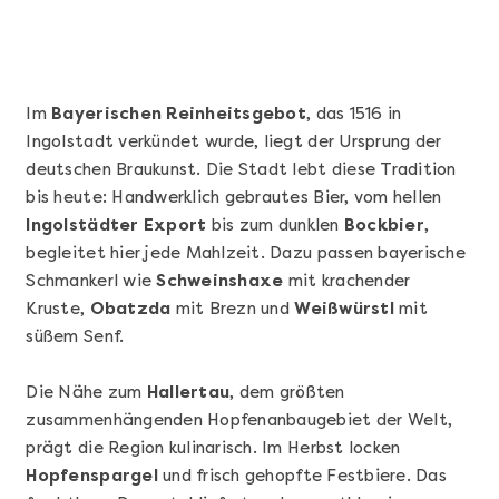
Im
Bayerischen Reinheitsgebot
, das 1516 in
Ingolstadt verkündet wurde, liegt der Ursprung der
deutschen Braukunst. Die Stadt lebt diese Tradition
bis heute: Handwerklich gebrautes Bier, vom hellen
Ingolstädter Export
bis zum dunklen
Bockbier
,
begleitet hier jede Mahlzeit. Dazu passen bayerische
Schmankerl wie
Schweinshaxe
mit krachender
Mehr anzeigen
Kruste,
Obatzda
mit Brezn und
Weißwürstl
mit
Sushi Basic Kurs Bonn
süßem Senf.
Die Nähe zum
Hallertau
, dem größten
zusammenhängenden Hopfenanbaugebiet der Welt,
prägt die Region kulinarisch. Im Herbst locken
Hopfenspargel
und frisch gehopfte Festbiere. Das