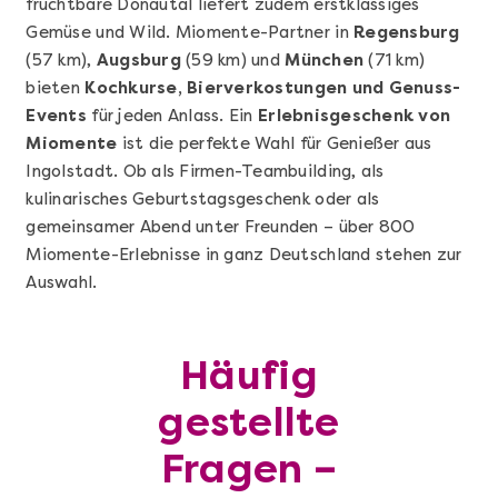
fruchtbare Donautal liefert zudem erstklassiges
Gemüse und Wild. Miomente-Partner in
Regensburg
(57 km),
Augsburg
(59 km) und
München
(71 km)
bieten
Kochkurse, Bierverkostungen und Genuss-
Events
für jeden Anlass. Ein
Erlebnisgeschenk von
Miomente
ist die perfekte Wahl für Genießer aus
Mehr anzeigen
Ingolstadt. Ob als Firmen-Teambuilding, als
Geschenkbox 100€
kulinarisches Geburtstagsgeschenk oder als
gemeinsamer Abend unter Freunden – über 800
Miomente-Erlebnisse in ganz Deutschland stehen zur
Auswahl.
Häufig
gestellte
Fragen –