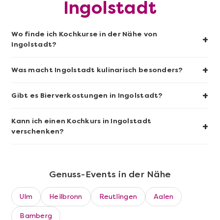
Ingolstadt
Mehr anzeigen
Sushi-Kochkurs@Home
Wo finde ich Kochkurse in der Nähe von
+
Ingolstadt?
+
Was macht Ingolstadt kulinarisch besonders?
+
Gibt es Bierverkostungen in Ingolstadt?
Kann ich einen Kochkurs in Ingolstadt
+
verschenken?
Mehr anzeigen
Genuss-Events in der Nähe
Wein- & Käse-Genuss@Home für 2
Ulm
Heilbronn
Reutlingen
Aalen
Bamberg