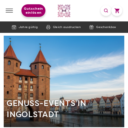
Gutschein
einlösen
Jahre gültig
Gleich ausdrucken
Geschenkbox
GENUSS-EVENTS IN
INGOLSTADT