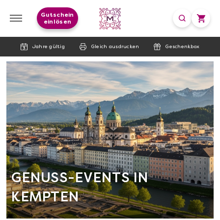
Gutschein
einlösen
Jahre gültig
Gleich ausdrucken
Geschenkbox
GENUSS-EVENTS IN
KEMPTEN