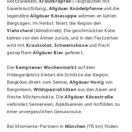
Röstzwiebeln,
Krautkrapfen
(Teigtaschen mit
Sauerkrautfüllung),
Allgäuer Knödelpfanne
und die
legendäre
Allgäuer Käsesuppe
wärmen an kühlen
Bergtagen. Im Herbst feiert die Region den
Viehscheid
(Almabtrieb): Die geschmückten Kühe
kehren von den Almen zurück, und in den Festzelten
Mehr anzeigen
wird mit
Krautsalat
,
Schweinshaxe
und frisch
Geschenkbox 100€
gezapftem
Allgäuer Bier
gefeiert.
Der
Kemptener Wochenmarkt
auf dem
Hildegardplatz bietet die Schätze der Region:
Bergkäse direkt vom Senner,
Allgäuer Honig
von
Bergimkern,
Wildspezialitäten
aus den Alpen und
frische Milchprodukte. Die
Allgäuer Käsestraße
verbindet Sennereien, Alpkäsereien und Hofläden zu
einer unvergesslichen Genussroute.
Bei Miomente-Partnern in
München
(115 km) finden