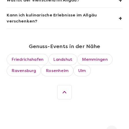
+
Was ist der Viehscheid im Allgäu?
Kann ich kulinarische Erlebnisse im Allgäu
+
verschenken?
Genuss-Events in der Nähe
Friedrichshafen
Landshut
Memmingen
Mehr anzeigen
Ravensburg
Rosenheim
Ulm
Die beste Pizza@Home