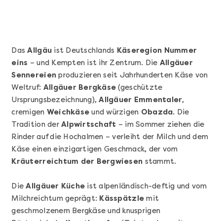
Das
Allgäu
ist Deutschlands
Käseregion Nummer
eins
– und Kempten ist ihr Zentrum. Die
Allgäuer
Sennereien
produzieren seit Jahrhunderten Käse von
Weltruf:
Allgäuer Bergkäse
(geschützte
Ursprungsbezeichnung),
Allgäuer Emmentaler
,
cremigen
Weichkäse
und würzigen
Obazda
. Die
Tradition der
Alpwirtschaft
– im Sommer ziehen die
Mehr anzeigen
Rinder auf die Hochalmen – verleiht der Milch und dem
Sushi Basic Kurs Bonn
Käse einen einzigartigen Geschmack, der vom
Kräuterreichtum der Bergwiesen
stammt.
Die
Allgäuer Küche
ist alpenländisch-deftig und vom
Milchreichtum geprägt:
Kässpätzle
mit
geschmolzenem Bergkäse und knusprigen