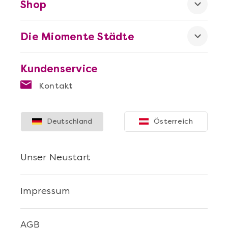
Shop
Die Miomente Städte
Mehr anzeigen
Kundenservice
Sushi Selber Machen - DIY-Set
Kontakt
Deutschland
Österreich
Unser Neustart
Impressum
Mehr anzeigen
AGB