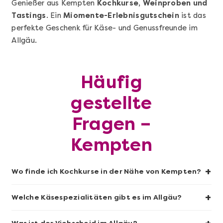
Genießer aus Kempten
Kochkurse, Weinproben und
Mehr anzeigen
Tastings
. Ein
Miomente-Erlebnisgutschein
ist das
Sushi-Kochkurs@Home
perfekte Geschenk für Käse- und Genussfreunde im
Allgäu.
Häufig
gestellte
Fragen –
Kempten
Mehr anzeigen
+
Wo finde ich Kochkurse in der Nähe von Kempten?
Wein- & Käse-Genuss@Home für 2
+
Welche Käsespezialitäten gibt es im Allgäu?