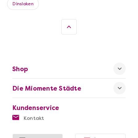
Dinslaken
Shop
Mehr anzeigen
Die beste Pizza@Home
Die Miomente Städte
Kundenservice
Kontakt