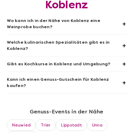
Koblenz
Mehr anzeigen
Wo kann ich in der Nähe von Koblenz eine
Sushi-Kochkurs@Home
+
Weinprobe buchen?
Welche kulinarischen Spezialitäten gibt es in
+
Koblenz?
+
Gibt es Kochkurse in Koblenz und Umgebung?
Kann ich einen Genuss-Gutschein für Koblenz
+
kaufen?
Mehr anzeigen
Genuss-Events in der Nähe
Wein- & Käse-Genuss@Home für 2
Neuwied
Trier
Lippstadt
Unna