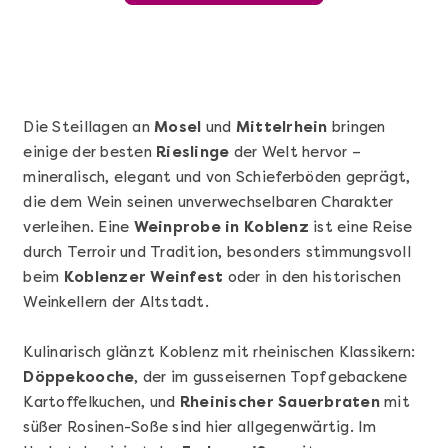
Die Steillagen an
Mosel
und
Mittelrhein
bringen
einige der besten
Rieslinge
der Welt hervor –
mineralisch, elegant und von Schieferböden geprägt,
die dem Wein seinen unverwechselbaren Charakter
verleihen. Eine
Weinprobe in Koblenz
ist eine Reise
durch Terroir und Tradition, besonders stimmungsvoll
beim
Koblenzer Weinfest
oder in den historischen
Mehr anzeigen
Weinkellern der Altstadt.
Sushi Basic Kurs Bonn
Kulinarisch glänzt Koblenz mit rheinischen Klassikern:
Döppekooche
, der im gusseisernen Topf gebackene
Kartoffelkuchen, und
Rheinischer Sauerbraten
mit
süßer Rosinen-Soße sind hier allgegenwärtig. Im