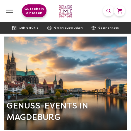
Gutschein
einlösen
Jahre gültig
Gleich ausdrucken
Geschenkbox
GENUSS-EVENTS IN
MAGDEBURG