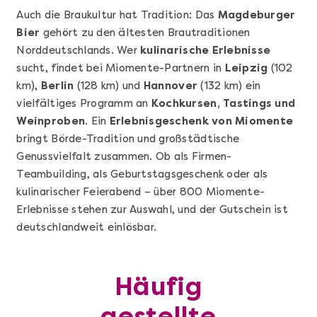
Auch die Braukultur hat Tradition: Das
Magdeburger
Bier
gehört zu den ältesten Brautraditionen
Norddeutschlands. Wer
kulinarische Erlebnisse
sucht, findet bei Miomente-Partnern in
Leipzig
(102
km),
Berlin
(128 km) und
Hannover
(132 km) ein
vielfältiges Programm an
Kochkursen, Tastings und
Weinproben
. Ein
Erlebnisgeschenk von Miomente
bringt Börde-Tradition und großstädtische
Mehr anzeigen
Genussvielfalt zusammen. Ob als Firmen-
Geschenkbox 100€
Teambuilding, als Geburtstagsgeschenk oder als
kulinarischer Feierabend – über 800 Miomente-
Erlebnisse stehen zur Auswahl, und der Gutschein ist
deutschlandweit einlösbar.
Häufig
gestellte