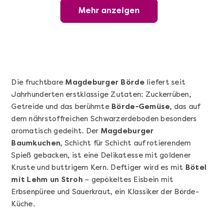
Mehr anzeigen
Wunderschöner Weinabend
Die fruchtbare
Magdeburger Börde
liefert seit
Jahrhunderten erstklassige Zutaten: Zuckerrüben,
Getreide und das berühmte
Börde-Gemüse
, das auf
dem nährstoffreichen Schwarzerdeboden besonders
aromatisch gedeiht. Der
Magdeburger
Baumkuchen
, Schicht für Schicht auf rotierendem
Spieß gebacken, ist eine Delikatesse mit goldener
Mehr anzeigen
Kruste und buttrigem Kern. Deftiger wird es mit
Bötel
Sushi Basic Kurs Bonn
mit Lehm un Stroh
– gepökeltes Eisbein mit
Erbsenpüree und Sauerkraut, ein Klassiker der Börde-
Küche.