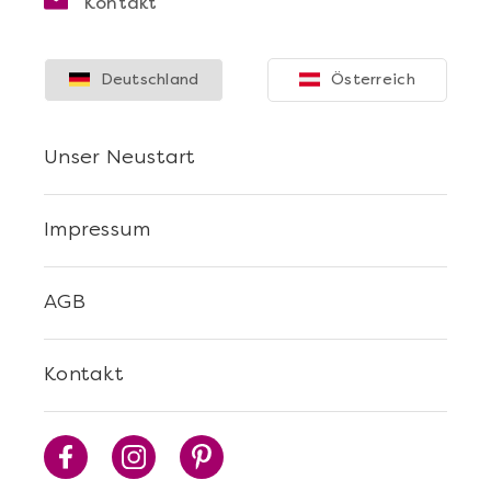
Kontakt
Deutschland
Österreich
Unser Neustart
Mehr anzeigen
Die beste Pizza@Home
Impressum
AGB
Kontakt