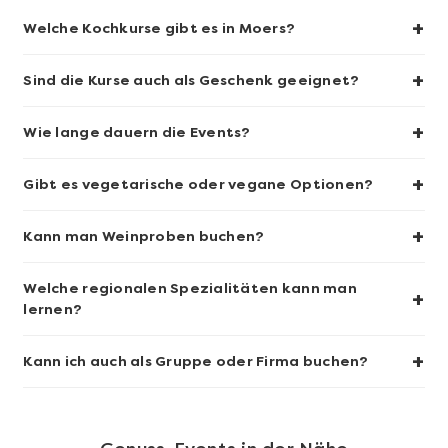
+
Welche Kochkurse gibt es in Moers?
+
Sind die Kurse auch als Geschenk geeignet?
+
Wie lange dauern die Events?
Mehr anzeigen
+
Sushi-Kochkurs@Home
Gibt es vegetarische oder vegane Optionen?
+
Kann man Weinproben buchen?
Welche regionalen Spezialitäten kann man
+
lernen?
+
Kann ich auch als Gruppe oder Firma buchen?