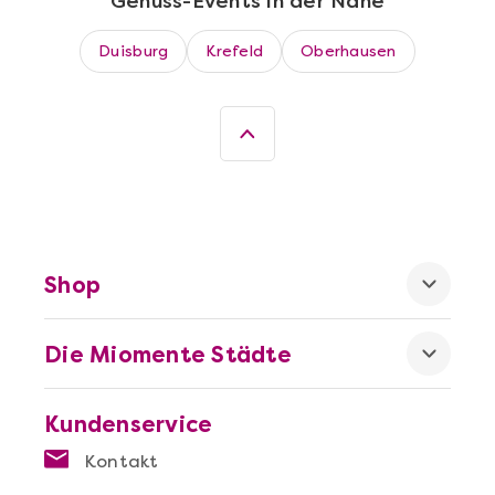
Genuss-Events in der Nähe
Mehr anzeigen
Duisburg
Krefeld
Oberhausen
Wein- & Käse-Genuss@Home für 2
Shop
Die Miomente Städte
Mehr anzeigen
Kundenservice
Die beste Pizza@Home
Kontakt