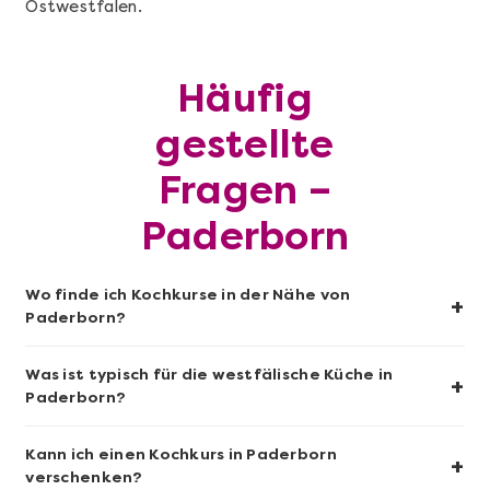
Ostwestfalen.
Mehr anzeigen
Häufig
Sushi-Kochkurs@Home
gestellte
Fragen –
Paderborn
Wo finde ich Kochkurse in der Nähe von
+
Paderborn?
Was ist typisch für die westfälische Küche in
+
Paderborn?
Mehr anzeigen
Kann ich einen Kochkurs in Paderborn
+
Wein- & Käse-Genuss@Home für 2
verschenken?