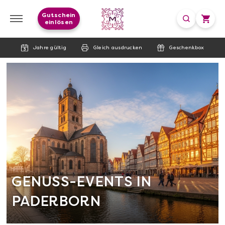
Gutschein
einlösen
Jahre gültig
Gleich ausdrucken
Geschenkbox
GENUSS-EVENTS IN
PADERBORN