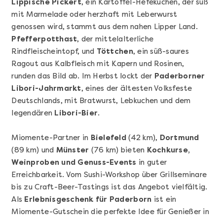
Lippische Pickert
, ein Kartoffel-Hefekuchen, der süß
mit Marmelade oder herzhaft mit Leberwurst
genossen wird, stammt aus dem nahen Lipper Land.
Pfefferpotthast
, der mittelalterliche
Rindfleischeintopf, und
Töttchen
, ein süß-saures
Ragout aus Kalbfleisch mit Kapern und Rosinen,
runden das Bild ab. Im Herbst lockt der
Paderborner
Libori-Jahrmarkt
, eines der ältesten Volksfeste
Mehr anzeigen
Deutschlands, mit Bratwurst, Lebkuchen und dem
Geschenkbox 100€
legendären
Libori-Bier
.
Miomente-Partner in
Bielefeld
(42 km),
Dortmund
(89 km) und
Münster
(76 km) bieten
Kochkurse,
Weinproben und Genuss-Events
in guter
Erreichbarkeit. Vom Sushi-Workshop über Grillseminare
bis zu Craft-Beer-Tastings ist das Angebot vielfältig.
Als
Erlebnisgeschenk für Paderborn
ist ein
Miomente-Gutschein die perfekte Idee für Genießer in