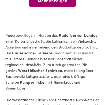
Mehr anzeigen
Wunderschöner Weinabend
Paderborn liegt im Herzen des
Paderborner Landes
,
einer Kulturlandschaft, die kulinarisch von Viehzucht,
Ackerbau und einer lebendigen Braukultur geprägt ist.
Die
Paderborner Brauerei
braut seit 1852 und ist
mit ihrem Pilsener ein fester Bestandteil der
regionalen Identität. Zum frisch gezapften Pils
gehört
Westfälischer Schinken
, monatelang über
Mehr anzeigen
Buchenholz kaltgeräuchert, oder eine kräftige
Sushi Basic Kurs Bonn
Scheibe
Pumpernickel
mit Rübenkraut und
Bauernkäse.
Die westfälische Küche kennt herzhafte Klassiker: Der