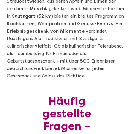
Streuobstwiesen, aus deren Äpfeln und Birnen der
berühmte
Moscht
gekeltert wird. Miomente-Partner
in
Stuttgart
(32 km) bieten ein breites Programm an
Kochkursen, Weinproben und Genuss-Events
. Ein
Erlebnisgeschenk von Miomente
verbindet
Reutlingens Alb-Traditionen mit Stuttgarts
kulinarischer Vielfalt. Ob als kulinarischer Feierabend,
Mehr anzeigen
als Teambuilding für Firmen oder als
Sushi Basic Kurs Bonn
Geburtstagsgeschenk – mit über 800 Erlebnissen
deutschlandweit bietet Miomente für jeden
Geschmack und Anlass das Richtige.
Häufig
gestellte
Fragen –