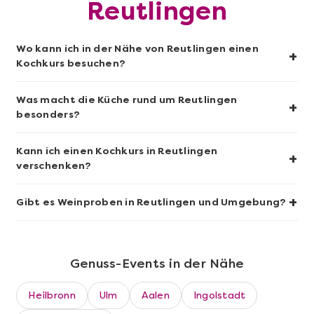
Reutlingen
Mehr anzeigen
Wo kann ich in der Nähe von Reutlingen einen
Geschenkbox 100€
+
Kochkurs besuchen?
Was macht die Küche rund um Reutlingen
+
besonders?
Kann ich einen Kochkurs in Reutlingen
+
verschenken?
+
Gibt es Weinproben in Reutlingen und Umgebung?
Mehr anzeigen
Genuss-Events in der Nähe
Sushi-Kochkurs@Home
Heilbronn
Ulm
Aalen
Ingolstadt