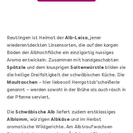
Reutlingen ist Heimat der
Alb-Leisa
, jener
wiederentdeckten Linsensorten, die auf den kargen
Böden der Albhochfläche ein einzigartig nussiges
Aroma entwickeln. Zusammen mit handgeschabten
Spätzle
und dem knusprigen
Saitenwürstle
bilden sie
die heilige Dreifaltigkeit der schwäbischen Küche. Die
Maultaschen
– hier liebevoll Herrgottsb’scheißerle
Mehr anzeigen
genannt – werden sowohl in der Brühe als auch rösch in
Grundkurs Sushi
der Pfanne serviert.
Die
Schwäbische Alb
liefert zudem erstklassiges
Alblamm
, würzigen
Albkäse
und im Herbst
aromatische Wildgerichte. Am Albtrauf wachsen