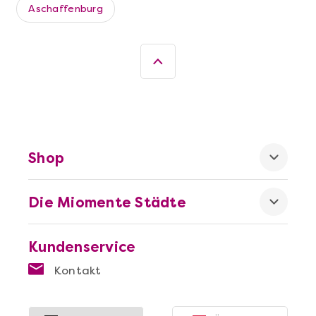
Aschaffenburg
Shop
Mehr anzeigen
Wein- & Käse-Genuss@Home für 2
Die Miomente Städte
Kundenservice
Kontakt