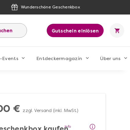
Wunderschöne Geschenkbox
uchen
Gutschein einlösen
-Events
Entdeckermagazin
Über uns
00 €
zzgl. Versand (inkl. MwSt.)
Info
eschenkbox kaufen