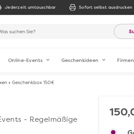
Jederzeit umtauschbar
Sofort selbst ausdrucken
S
Online-Events
Geschenkideen
Firmen
xen
Geschenkbox 150€
150,
 Events - Regelmäßige
G