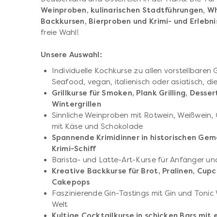
Weinproben, kulinarischen Stadtführungen, Wh
Backkursen, Bierproben und Krimi- und Erlebni
freie Wahl!
Unsere Auswahl:
Individuelle Kochkurse zu allen vorstellbaren
Seafood, vegan, italienisch oder asiatisch, di
Grillkurse für
Smoken, Plank Grilling, Desser
Wintergrillen
Sinnliche Weinproben mit Rotwein, Weißwein
mit Käse und Schokolade
Spannende Krimidinner in historischen Ge
Krimi-Schiff
Barista- und Latte-Art-Kurse für Anfänger un
Kreative Backkurse für Brot, Pralinen, Cup
Cakepops
Faszinierende Gin-Tastings mit Gin und Tonic
Welt
Kultige Cocktailkurse in schicken Bars mit 