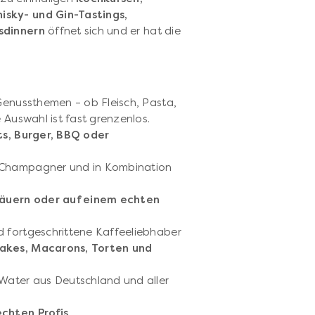
isky- und Gin-Tastings,
sdinnern
öffnet sich und er hat die
 Genussthemen – ob Fleisch, Pasta,
e Auswahl ist fast grenzenlos.
ts, Burger, BBQ oder
, Champagner und in Kombination
mäuern oder auf einem echten
d fortgeschrittene Kaffeeliebhaber
cakes, Macarons, Torten und
 Water aus Deutschland und aller
echten Profis