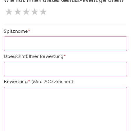
Wie hat Ihnen dieses Genuss-Event gefallen?
Spitzname
*
Überschrift Ihrer Bewertung
*
Bewertung
(Min. 200 Zeichen)
*