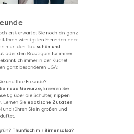
reunde
Doch erst erwartet Sie noch ein ganz
t Ihren wichtigsten Freunden oder
 kann man den Tag
schön und
aut oder den Bräutigam für immer
bekanntlich immer in der Küche!
einen ganz besonderen JGA:
Sie und Ihre Freunde?
Sie neue Gewürze,
kreieren Sie
eitig über die Schulter,
nippen
r. Lernen Sie
exotische Zutaten
 und rühren Sie in großen und
duftet.
rgrün?
Thunfisch mir Birnensalsa
?