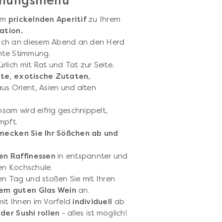
schungsmenü
nem
prickelnden Aperitif
zu Ihrem
ation.
ich an diesem Abend an den Herd
nnte Stimmung.
lich mit Rat und Tat zur Seite.
te, exotische Zutaten,
aus Orient, Asien und alten
am wird eifrig geschnippelt,
mpft.
mecken Sie Ihr Sößchen ab und
en Raffinessen
in entspannter und
en Kochschule.
n Tag und stoßen Sie mit Ihren
nem guten Glas Wein
an.
it Ihnen im Vorfeld
individuell
ab
der Sushi rollen
- alles ist möglich!