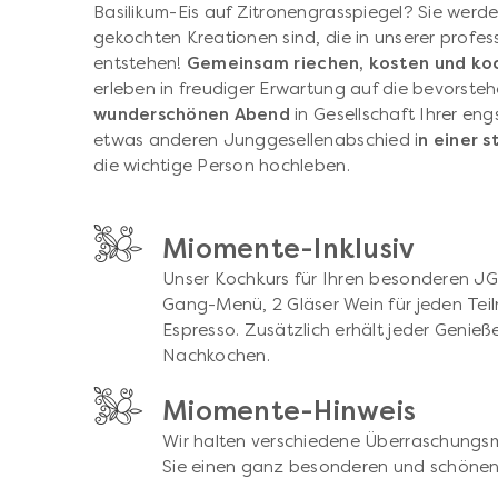
Basilikum-Eis auf Zitronengrasspiegel? Sie werden
gekochten Kreationen sind, die in unserer profes
entstehen!
Gemeinsam riechen, kosten und ko
erleben in freudiger Erwartung auf die bevorst
wunderschönen Abend
in Gesellschaft Ihrer en
etwas anderen Junggesellenabschied i
n einer s
die wichtige Person hochleben.
Miomente-Inklusiv
Unser Kochkurs für Ihren besonderen JGA 
Gang-Menü, 2 Gläser Wein für jeden Tei
Espresso. Zusätzlich erhält jeder Geni
Nachkochen.
Miomente-Hinweis
Wir halten verschiedene Überraschungsm
Sie einen ganz besonderen und schöne