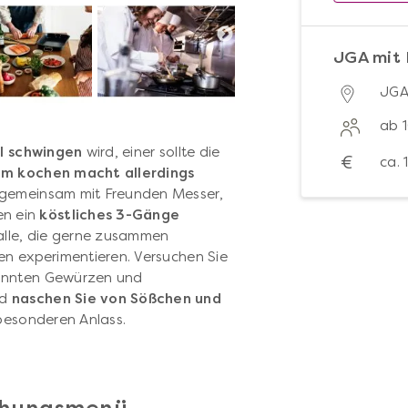
JGA mit 
JGA
ab 
l schwingen
wird, einer sollte die
€
ca.
 kochen macht allerdings
A gemeinsam mit Freunden Messer,
en ein
köstliches 3-Gänge
r alle, die gerne zusammen
en experimentieren. Versuchen Sie
nnten Gewürzen und
nd
naschen Sie von Sößchen und
 besonderen Anlass.