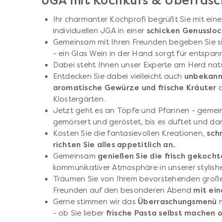
JGA mit Kochkurs & Überra
Ihr charmanter Kochprofi begrüßt Sie mit ei
individuellen JGA in einer
schicken Genussloc
Gemeinsam mit Ihren Freunden
begeben Sie s
- ein Glas Wein in der Hand sorgt für entspa
Dabei steht Ihnen unser Experte am Herd natür
Entdecken Sie dabei vielleicht auch
unbekann
aromatische Gewürze und frische Kräuter
Klostergärten.
Jetzt geht es an Töpfe und Pfannen - gemeins
gemörsert und geröstet, bis es duftet und da
Kosten Sie die fantasievollen Kreationen,
sch
richten Sie alles appetitlich an.
Gemeinsam
genießen Sie die frisch gekocht
kommunikativer Atmosphäre in unserer stylish
Träumen Sie von Ihrem bevorstehenden große
Freunden auf den besonderen Abend
mit ei
Gerne stimmen wir das
Überraschungsmenü
m
- ob Sie lieber
frische Pasta selbst machen o