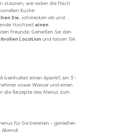
 staunen, wie lecker die frisch
sionellen Küche
chen Sie
, schmecken ab und
ehende Hochzeit
einen
gsten Freunde. Genießen Sie den
tilvollen Location
und lassen Sie
beinhaltet einen Aperitif, ein 3-
lnehmer sowie Wasser und einen
eßer die Rezepte des Menüs zum
enüs für Sie bereiten - genießen
n Abend!