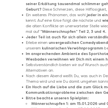
seiner Erkältung tausendmal schlimmer geh
Geburt?
Diese Schmerzen, diese Hilflosigkeit,
Ein weiteres Phänomen, das wohl
jeder in ei
kennt: Auf eine Krise folgt die nächste und
wi
die alten Konflikte an unerwarteter Stelle wie
mal auf
"Männerschnupfen" Teil 2, 3 und 4.
Jeder Teil ist auch für sich allein verständli
Erlebe einen
unvergesslichen Comedyabend
unserem
kulinarischen Verwöhnprogramm
be
Im ansprechenden Ambiente des Sporthotels
Wiesbaden verwöhnen wir Dich mit einem
Selbstverständlich bieten wir auf Wunsch au
Alternativen an.
Nach diesem Abend weißt Du, was auch in Dei
Thema wird und wie Du damit umgehen kanns
Ein Hoch auf die Liebe und die zum Glück m
Kommunikationsprobleme zwischen den Ge
Bitte beachte unseren Spielplan:
Männerschnupfen 1: am 15.01.2026 und