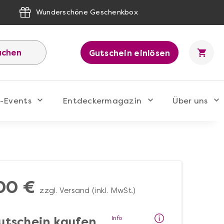
Wunderschöne Geschenkbox
uchen
Gutschein einlösen
-Events
Entdeckermagazin
Über uns
00 €
zzgl. Versand (inkl. MwSt.)
Info
utschein kaufen