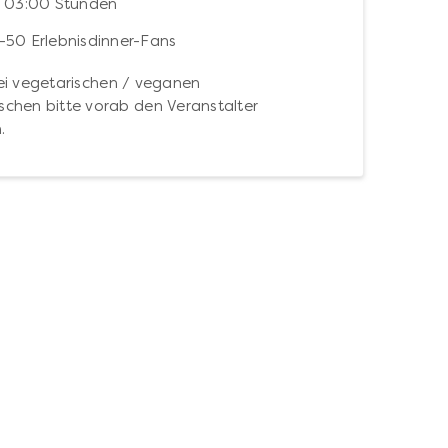
. 03:00 Stunden
-50 Erlebnisdinner-Fans
i vegetarischen / veganen
chen bitte vorab den Veranstalter
.