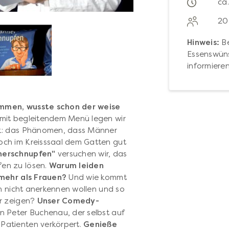
ca
20
Hinweis:
Be
Essenswüns
informieren
mmen, wusste schon der weise
mit begleitendem Menü legen wir
ik: das Phänomen, dass Männer
ch im Kreisssaal dem Gatten gut
erschnupfen"
versuchen wir, das
en zu lösen.
Warum leiden
 mehr als Frauen?
Und wie kommt
ch nicht anerkennen wollen und so
er zeigen?
Unser Comedy-
n Peter Buchenau, der selbst auf
Patienten verkörpert.
Genieße