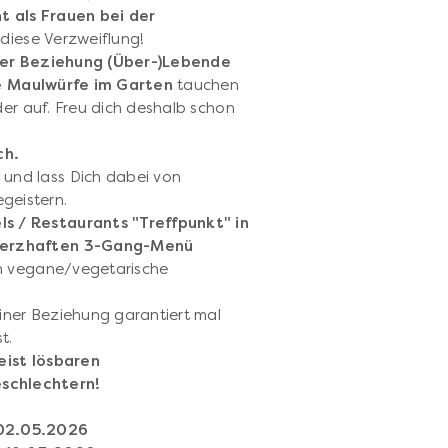
t als Frauen bei der
 diese Verzweiflung!
ner Beziehung (Über-)Lebende
e Maulwürfe im Garten
tauchen
der auf. Freu dich deshalb schon
ch.
und lass Dich dabei von
geistern.
 / Restaurants "Treffpunkt" in
 herzhaften 3-Gang-Menü
ch vegane/vegetarische
ner Beziehung garantiert mal
t.
eist lösbaren
schlechtern!
 02.05.2026