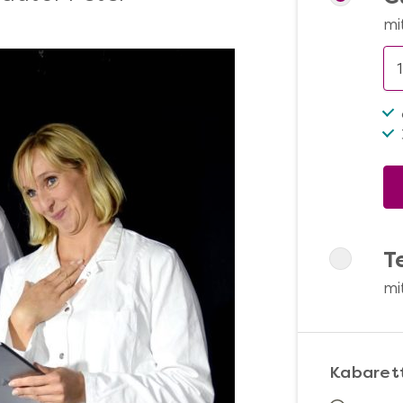
mi
T
mi
Kabaret