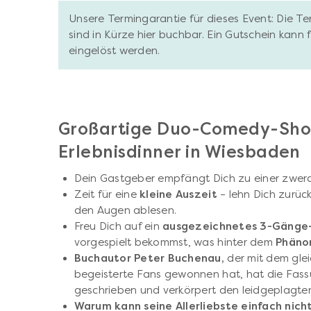
Unsere Termingarantie für dieses Event: Die T
sind in Kürze hier buchbar. Ein Gutschein kann
eingelöst werden.
Großartige Duo-Comedy-Sho
Erlebnisdinner in Wiesbaden
Dein Gastgeber empfängt Dich zu einer zwer
Zeit für eine
kleine Auszeit
– lehn Dich zurüc
den Augen ablesen.
Freu Dich auf ein
ausgezeichnetes 3-Gänge
vorgespielt bekommst, was hinter dem
Phäno
Buchautor Peter Buchenau,
der mit dem gle
begeisterte Fans gewonnen hat, hat die Fassu
geschrieben und verkörpert den leidgeplagten
Warum kann seine Allerliebste einfach nich