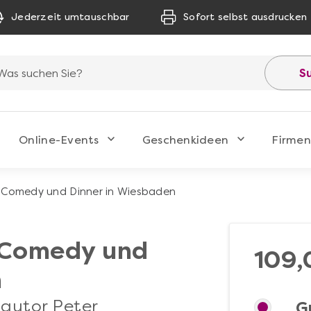
Jederzeit umtauschbar
Sofort selbst ausdrucken
S
Online-Events
Geschenkideen
Firmen
 Comedy und Dinner in Wiesbaden
 Comedy und
109,
n
autor Peter
G