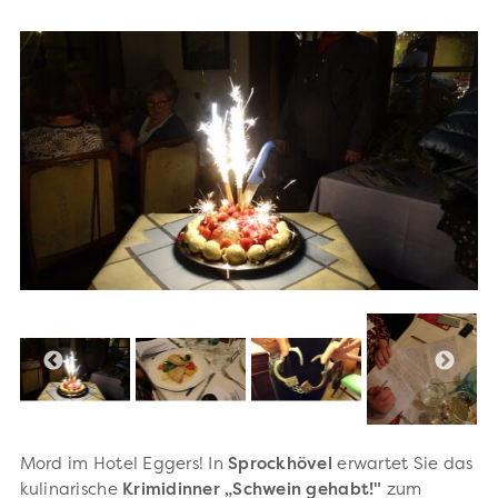
Mord im Hotel Eggers! In
Sprockhövel
erwartet Sie das
kulinarische
Krimidinner „Schwein gehabt!"
zum