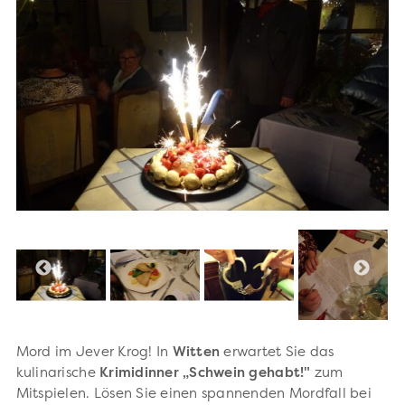
Mord im Jever Krog! In
Witten
erwartet Sie das
kulinarische
Krimidinner „Schwein gehabt!"
zum
Mitspielen. Lösen Sie einen spannenden Mordfall bei