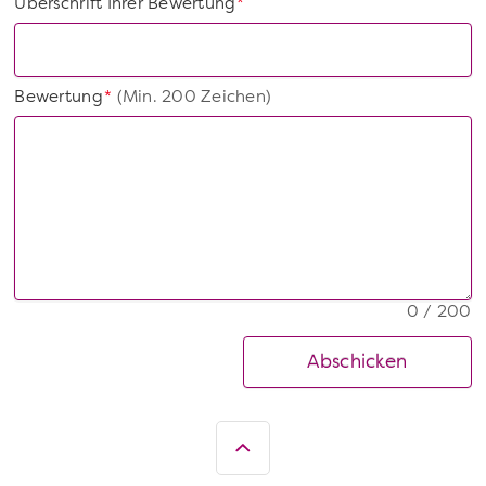
Überschrift Ihrer Bewertung
*
Bewertung
(Min. 200 Zeichen)
*
0 / 200
Abschicken