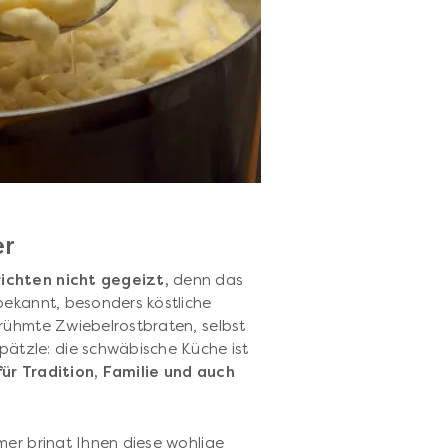
er
ichten nicht gegeizt,
denn das
bekannt, besonders köstliche
rühmte Zwiebelrostbraten, selbst
tzle: die schwäbische Küche ist
für Tradition, Familie und auch
mer bringt Ihnen diese wohlige