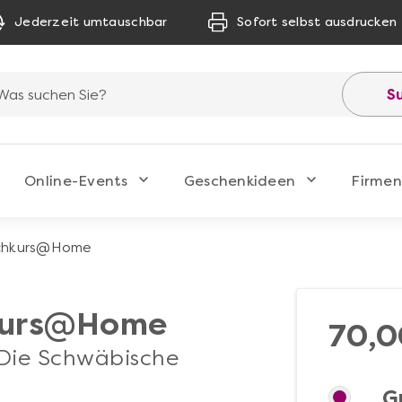
Jederzeit umtauschbar
Sofort selbst ausdrucken
S
Online-Events
Geschenkideen
Firmen
ochkurs@Home
kurs@Home
70,0
 Die Schwäbische
G