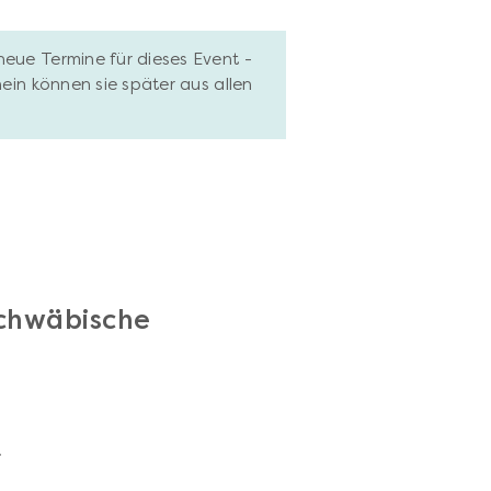
neue Termine für dieses Event -
hein können sie später aus allen
schwäbische
.