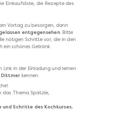
ie Einkaufsliste, die Rezepte des
s am Vortag zu besorgen, dann
 gelassen entgegensehen
. Bitte
le nötigen Schritte vor, die in den
ch ein schönes Getränk
n Link in der Einladung und lernen
 Dittmer
kennen.
che!
m das Thema Spätzle,
e und Schritte des Kochkurses.