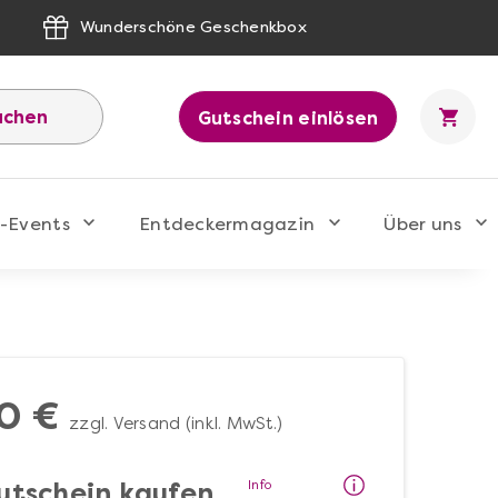
Wunderschöne Geschenkbox
uchen
Gutschein einlösen
-Events
Entdeckermagazin
Über uns
0 €
zzgl. Versand (inkl. MwSt.)
Info
utschein kaufen