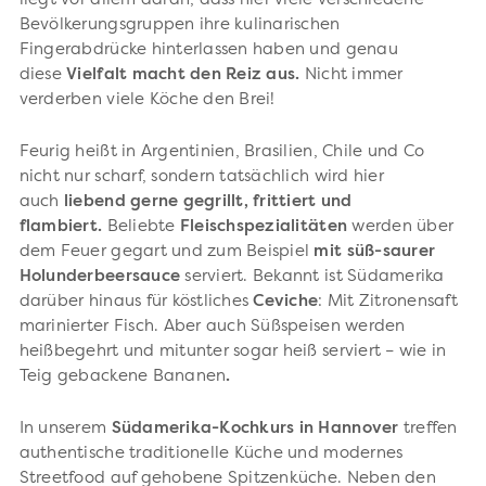
liegt vor allem daran, dass hier viele verschiedene
Bevölkerungsgruppen ihre kulinarischen
Fingerabdrücke hinterlassen haben und genau
diese
Vielfalt macht den Reiz aus.
Nicht immer
verderben viele Köche den Brei!
Feurig heißt in Argentinien, Brasilien, Chile und Co
nicht nur scharf, sondern tatsächlich wird hier
auch
liebend gerne gegrillt, frittiert und
flambiert.
Beliebte
Fleischspezialitäten
werden über
dem Feuer gegart und zum Beispiel
mit süß-saurer
Holunderbeersauce
serviert. Bekannt ist Südamerika
darüber hinaus für köstliches
Ceviche
: Mit Zitronensaft
marinierter Fisch. Aber auch Süßspeisen werden
heißbegehrt und mitunter sogar heiß serviert – wie in
Teig gebackene Bananen
.
In unserem
Südamerika-Kochkurs in Hannover
treffen
authentische traditionelle Küche und modernes
Streetfood auf gehobene Spitzenküche. Neben den