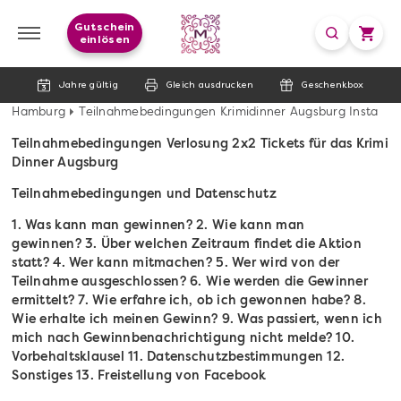
Gutschein
einlösen
Jahre gültig
Gleich ausdrucken
Geschenkbox
Hamburg
Teilnahmebedingungen Krimidinner Augsburg Insta
Teilnahmebedingungen Verlosung 2x2 Tickets für das Krimi
Dinner Augsburg
Teilnahmebedingungen und Datenschutz
1. Was kann man gewinnen?
2. Wie kann man
gewinnen?
3. Über welchen Zeitraum findet die Aktion
statt?
4. Wer kann mitmachen?
5. Wer wird von der
Teilnahme ausgeschlossen?
6. Wie werden die Gewinner
ermittelt?
7. Wie erfahre ich, ob ich gewonnen habe?
8.
Wie erhalte ich meinen Gewinn?
9. Was passiert, wenn ich
mich nach Gewinnbenachrichtigung nicht melde?
10.
Vorbehaltsklausel
11. Datenschutzbestimmungen
12.
Sonstiges
13. Freistellung von Facebook