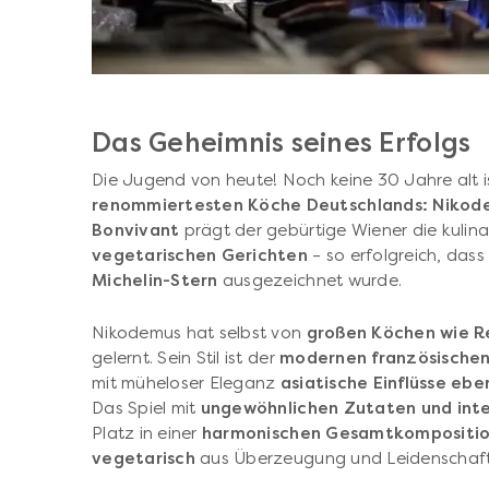
Das Geheimnis seines Erfolgs
Die Jugend von heute! Noch keine 30 Jahre alt 
renommiertesten Köche Deutschlands: Nikod
Bonvivant
prägt der gebürtige Wiener die kulinar
vegetarischen Gerichten
– so erfolgreich, dass
Michelin-Stern
ausgezeichnet wurde.
Nikodemus hat selbst von
großen Köchen wie Re
gelernt. Sein Stil ist der
modernen französische
mit müheloser Eleganz
asiatische Einflüsse eb
Das Spiel mit
ungewöhnlichen Zutaten und int
Platz in einer
harmonischen Gesamtkompositio
vegetarisch
aus Überzeugung und Leidenschaft