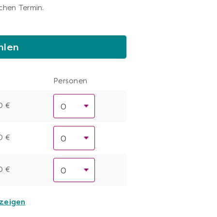
chen Termin.
hlen
Personen
0 €
0 €
0 €
nzeigen