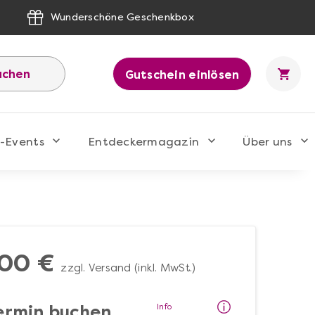
Wunderschöne Geschenkbox
uchen
Gutschein einlösen
-Events
Entdeckermagazin
Über uns
00 €
zzgl. Versand (inkl. MwSt.)
Info
ermin buchen