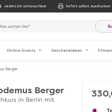
Jederzeit umtauschbar
Sofort selbst ausdrucken
S
Online-Events
Geschenkideen
Firmen
us Berger
kodemus Berger
330,
hkurs in Berlin mit
T