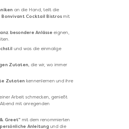
hniken
an die Hand, teilt die
s
Bonvivant Cocktail Bistros
mit
anz besondere Anlässe
eignen,
iten.
chstil
und was die einmalige
gen Zutaten,
die wir, wo immer
te Zutaten
kennenlernen und ihre
deiner Arbeit schmecken, genießt
n Abend mit anregenden
 & Greet"
mit dem renommierten
persönliche Anleitung
und die