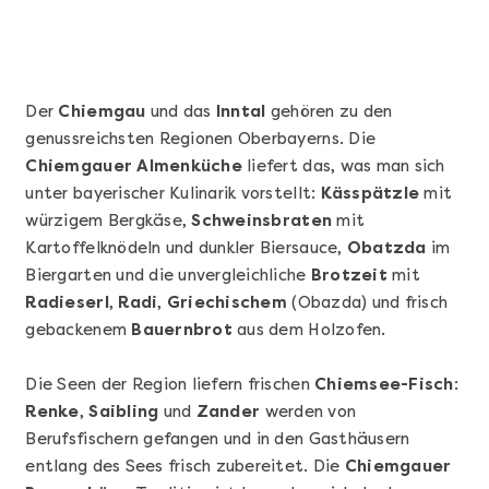
Der
Chiemgau
und das
Inntal
gehören zu den
genussreichsten Regionen Oberbayerns. Die
Chiemgauer Almenküche
liefert das, was man sich
unter bayerischer Kulinarik vorstellt:
Kässpätzle
mit
würzigem Bergkäse,
Schweinsbraten
mit
Kartoffelknödeln und dunkler Biersauce,
Obatzda
im
Biergarten und die unvergleichliche
Brotzeit
Mehr anzeigen
mit
Radieserl
,
Radi
,
Griechischem
(Obazda) und frisch
Sushi Basic Kurs Bonn
gebackenem
Bauernbrot
aus dem Holzofen.
Die Seen der Region liefern frischen
Chiemsee-Fisch
:
Renke
,
Saibling
und
Zander
werden von
Berufsfischern gefangen und in den Gasthäusern
entlang des Sees frisch zubereitet. Die
Chiemgauer