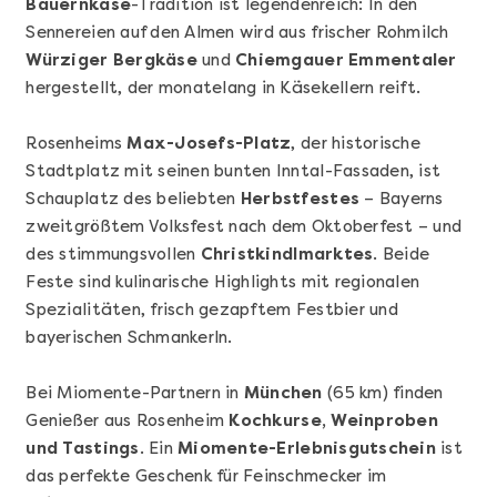
Bauernkäse
-Tradition ist legendenreich: In den
Sennereien auf den Almen wird aus frischer Rohmilch
Würziger Bergkäse
und
Chiemgauer Emmentaler
hergestellt, der monatelang in Käsekellern reift.
Rosenheims
Max-Josefs-Platz
, der historische
Mehr anzeigen
Stadtplatz mit seinen bunten Inntal-Fassaden, ist
Geschenkbox 100€
Schauplatz des beliebten
Herbstfestes
– Bayerns
zweitgrößtem Volksfest nach dem Oktoberfest – und
des stimmungsvollen
Christkindlmarktes
. Beide
Feste sind kulinarische Highlights mit regionalen
Spezialitäten, frisch gezapftem Festbier und
bayerischen Schmankerln.
Bei Miomente-Partnern in
München
(65 km) finden
Genießer aus Rosenheim
Kochkurse, Weinproben
und Tastings
. Ein
Miomente-Erlebnisgutschein
ist
das perfekte Geschenk für Feinschmecker im