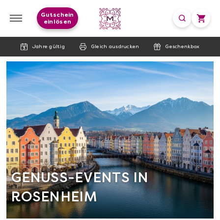
Gutschein
einlösen
Jahre gültig
Gleich ausdrucken
Geschenkbox
GENUSS-EVENTS IN
ROSENHEIM