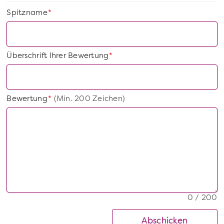
Spitzname
*
Überschrift Ihrer Bewertung
*
Bewertung
(Min. 200 Zeichen)
*
0 / 200
Abschicken