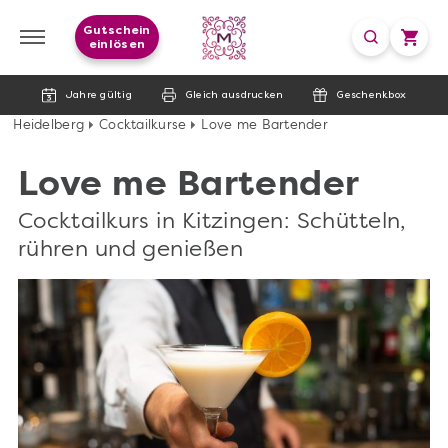
Gutschein
einlösen
Jahre gültig
Gleich ausdrucken
Geschenkbox
Heidelberg
Cocktailkurse
Love me Bartender
Love me Bartender
Cocktailkurs in Kitzingen: Schütteln,
rühren und genießen