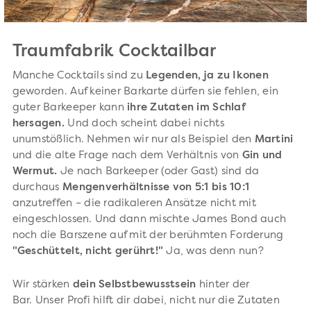
Traumfabrik Cocktailbar
Manche Cocktails sind zu
Legenden, ja zu Ikonen
geworden. Auf keiner Barkarte dürfen sie fehlen, ein
guter Barkeeper kann
ihre Zutaten im Schlaf
hersagen.
Und doch scheint dabei nichts
unumstößlich. Nehmen wir nur als Beispiel den
Martini
und die alte Frage nach dem Verhältnis von
Gin und
Wermut.
Je nach Barkeeper (oder Gast) sind da
durchaus
Mengenverhältnisse von 5:1 bis 10:1
anzutreffen – die radikaleren Ansätze nicht mit
eingeschlossen. Und dann mischte James Bond auch
noch die Barszene auf mit der berühmten Forderung
"Geschüttelt, nicht gerührt!"
Ja, was denn nun?
Wir stärken
dein Selbstbewusstsein
hinter der
Bar. Unser Profi hilft dir dabei, nicht nur die Zutaten