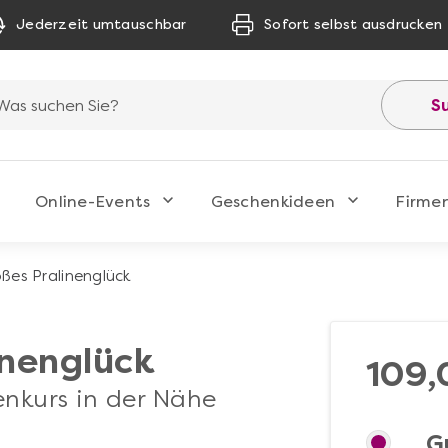
Jederzeit umtauschbar
Sofort selbst ausdrucken
S
Online-Events
Geschenkideen
Firme
oßes Pralinenglück
inenglück
109,
nenkurs in der Nähe
G