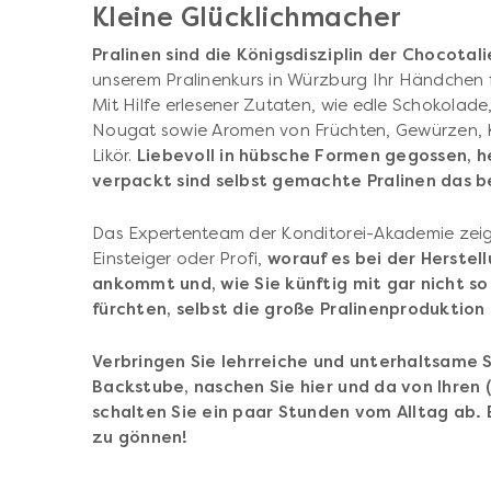
Kleine Glücklichmacher
Pralinen sind die Königsdisziplin der Chocotali
unserem Pralinenkurs in Würzburg Ihr Händchen fü
Mit Hilfe erlesener Zutaten, wie edle Schokolade
Nougat sowie Aromen von Früchten, Gewürzen, K
Likör.
Liebevoll in hübsche Formen gegossen, her
verpackt sind selbst gemachte Pralinen das be
Das Expertenteam der Konditorei-Akademie zeigt
Einsteiger oder Profi,
worauf es bei der Herstel
ankommt und, wie Sie künftig mit gar nicht so 
fürchten, selbst die große Pralinenproduktio
Verbringen Sie lehrreiche und unterhaltsame S
Backstube, naschen Sie hier und da von Ihren
schalten Sie ein paar Stunden vom Alltag ab. E
zu gönnen!