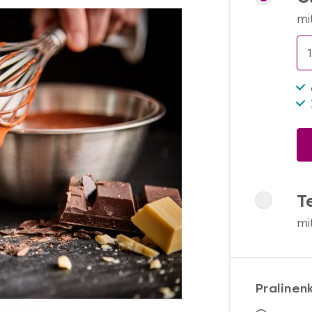
mi
T
mi
Pralinen