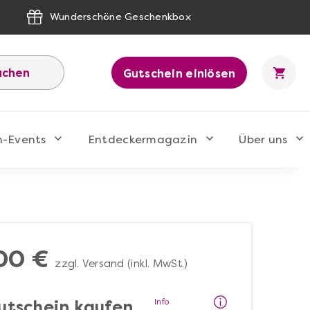
Wunderschöne Geschenkbox
uchen
Gutschein einlösen
n-Events
Entdeckermagazin
Über uns
00 €
zzgl. Versand (inkl. MwSt.)
Info
utschein kaufen