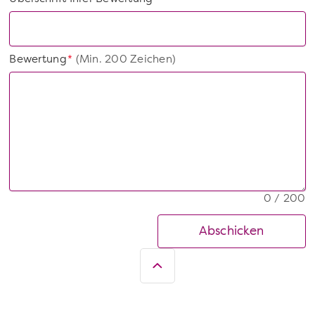
Bewertung
(Min. 200 Zeichen)
*
0 / 200
Abschicken