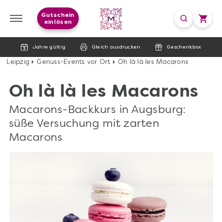
Gutschein
einlösen
Jahre gültig
Gleich ausdrucken
Geschenkbox
Leipzig
Genuss-Events vor Ort
Oh là là les Macarons
Oh là là les Macarons
Macarons-Backkurs in Augsburg:
süße Versuchung mit zarten
Macarons