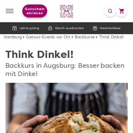
Gutschein
einlösen
Jahre gültig
Gleich ausdrucken
Geschenkbox
Hamburg
Genuss-Events vor Ort
Backkurse
Think Dinkel!
Think Dinkel!
Backkurs in Augsburg: Besser backen
mit Dinkel