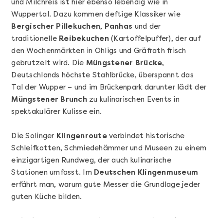
und Milchreis ist hier ebenso lebendig wie in
Wuppertal. Dazu kommen deftige Klassiker wie
Bergischer Pillekuchen
,
Panhas
und der
traditionelle
Reibekuchen
(Kartoffelpuffer), der auf
den Wochenmärkten in Ohligs und Gräfrath frisch
gebrutzelt wird. Die
Müngstener Brücke
,
Deutschlands höchste Stahlbrücke, überspannt das
Tal der Wupper – und im Brückenpark darunter lädt der
Mehr anzeigen
Müngstener Brunch
zu kulinarischen Events in
Offene Weinprobe
spektakulärer Kulisse ein.
Die Solinger
Klingenroute
verbindet historische
Schleifkotten, Schmiedehämmer und Museen zu einem
einzigartigen Rundweg, der auch kulinarische
Stationen umfasst. Im
Deutschen Klingenmuseum
erfährt man, warum gute Messer die Grundlage jeder
guten Küche bilden.