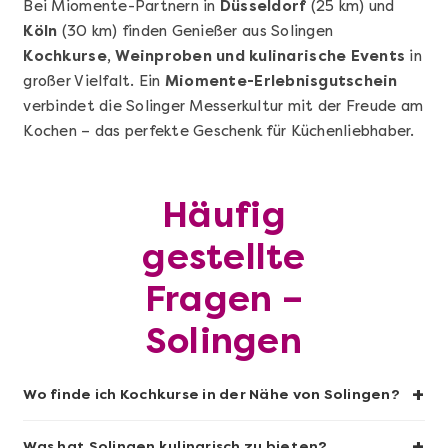
Bei Miomente-Partnern in
Düsseldorf
(25 km) und
Köln
(30 km) finden Genießer aus Solingen
Kochkurse, Weinproben und kulinarische Events
in
Mehr anzeigen
großer Vielfalt. Ein
Miomente-Erlebnisgutschein
Wunderschöner Weinabend
verbindet die Solinger Messerkultur mit der Freude am
Kochen – das perfekte Geschenk für Küchenliebhaber.
Häufig
gestellte
Fragen –
Solingen
Mehr anzeigen
+
Wo finde ich Kochkurse in der Nähe von Solingen?
Grundkurs Sushi
+
Was hat Solingen kulinarisch zu bieten?