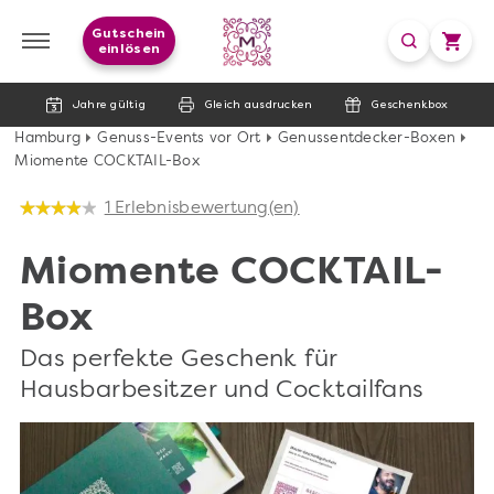
Gutschein
einlösen
Jahre gültig
Gleich ausdrucken
Geschenkbox
Hamburg
Genuss-Events vor Ort
Genussentdecker-Boxen
Miomente COCKTAIL-Box
1 Erlebnisbewertung(en)
Miomente COCKTAIL-
Box
Das perfekte Geschenk für
Hausbarbesitzer und Cocktailfans