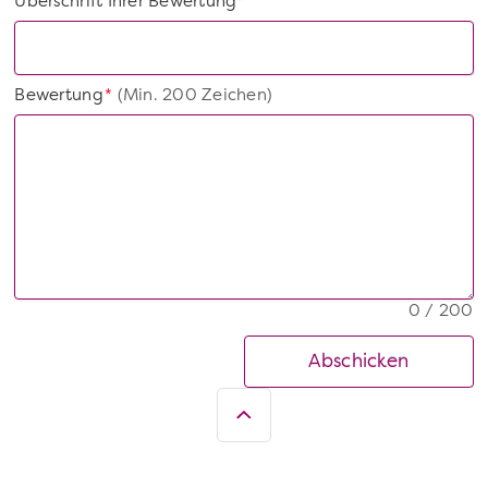
Überschrift Ihrer Bewertung
*
Bewertung
(Min. 200 Zeichen)
*
0 / 200
Abschicken