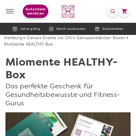
Gutschein
einlösen
Jahre gültig
Gleich ausdrucken
Geschenkbox
Hamburg
Genuss-Events vor Ort
Genussentdecker-Boxen
Miomente HEALTHY-Box
Miomente HEALTHY-
Box
Das perfekte Geschenk für
Gesundheitsbewusste und Fitness-
Gurus