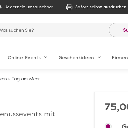
Jederzeit umtauschbar
Sofort selbst ausdrucken
S
Online-Events
Geschenkideen
Firmen
xen
Tag am Meer
75,0
Genussevents mit
G