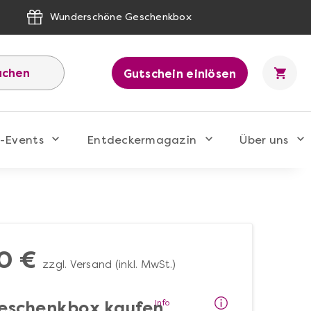
Wunderschöne Geschenkbox
uchen
Gutschein einlösen
-Events
Entdeckermagazin
Über uns
0 €
zzgl. Versand (inkl. MwSt.)
Info
eschenkbox kaufen