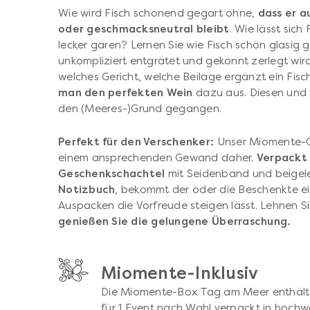
Wie wird Fisch schonend gegart ohne,
dass er a
oder geschmacksneutral bleibt
. Wie lässt sich
lecker garen? Lernen Sie wie Fisch schön glasig 
unkompliziert entgrätet und gekonnt zerlegt wird.
welches Gericht, welche Beilage ergänzt ein Fis
man den perfekten Wein
dazu aus. Diesen und 
den (Meeres-)Grund gegangen.
Perfekt für den Verschenker:
Unser Miomente-G
einem ansprechenden Gewand daher.
Verpackt 
Geschenkschachtel
mit Seidenband und beige
Notizbuch
, bekommt der oder die Beschenkte e
Auspacken die Vorfreude steigen lässt. Lehnen S
genießen Sie die gelungene Überraschung.
Miomente-Inklusiv
Die Miomente-Box Tag am Meer enthält 
für 1 Event nach Wahl verpackt in hoch