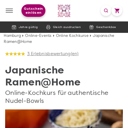
Gutschein
einlösen
Jahre gültig
Gleich ausdrucken
Geschenkbox
Hamburg
Online-Events
Online Kochkurse
Japanische
Ramen@Home
3 Erlebnisbewertung(en)
Japanische
Ramen@Home
Online-Kochkurs für authentische
Nudel-Bowls