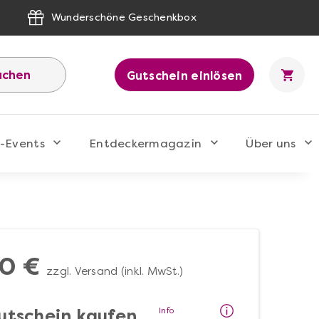
Wunderschöne Geschenkbox
uchen
Gutschein einlösen
-Events
Entdeckermagazin
Über uns
0 €
zzgl. Versand (inkl. MwSt.)
Info
utschein kaufen