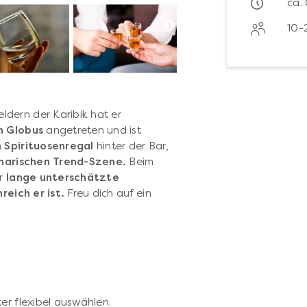
ca.
10-
ldern der Karibik hat er
n Globus
angetreten und ist
m
Spirituosenregal
hinter der Bar,
inarischen Trend-Szene.
Beim
er
lange unterschätzte
reich er ist.
Freu dich auf ein
er flexibel auswählen.