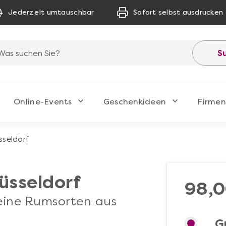
Jederzeit umtauschbar
Sofort selbst ausdrucken
S
Online-Events
Geschenkideen
Firmen
seldorf
üsseldorf
98,0
eine Rumsorten aus
G