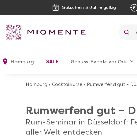
Gutschein 3 Jahre gültig
Hamburg
SALE
Genuss-Events vor Ort
Hamburg
Cocktailkurse
Rumwerfend gut – Düs
Rumwerfend gut – D
Rum-Seminar in Düsseldorf: F
aller Welt entdecken