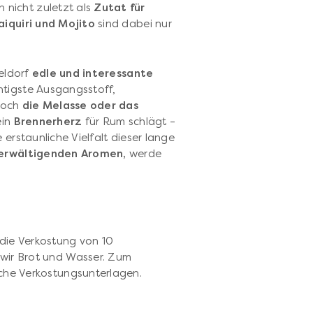
 nicht zuletzt als
Zutat für
aiquiri und Mojito
sind dabei nur
seldorf
edle und interessante
htigste Ausgangsstoff,
 Doch
die Melasse oder das
ein
Brennerherz
für Rum schlägt –
 erstaunliche Vielfalt dieser lange
erwältigenden Aromen,
werde
die Verkostung von 10
wir Brot und Wasser. Zum
iche Verkostungsunterlagen.
p