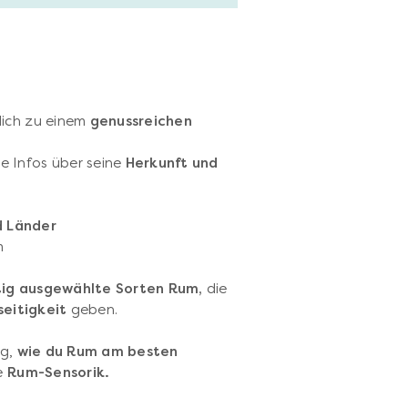
lich zu einem
genussreichen
e Infos über seine
Herkunft und
d Länder
m
ltig ausgewählte Sorten Rum,
die
seitigkeit
geben.
ng,
wie du Rum am besten
ie
Rum-Sensorik.