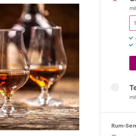
mi
T
mi
Rum-Sem