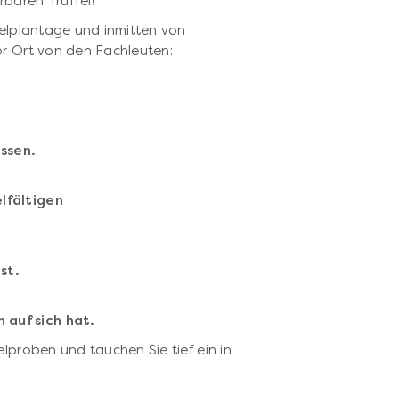
rbaren Trüffel!
ffelplantage und inmitten von
or Ort von den Fachleuten:
ssen.
elfältigen
ist.
 auf sich hat.
elproben und tauchen Sie tief ein in