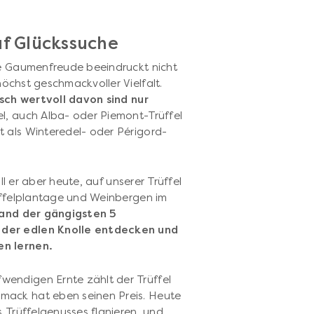
uf Glückssuche
le Gaumenfreude beeindruckt nicht
höchst geschmackvoller Vielfalt.
isch wertvoll davon sind nur
el, auch Alba- oder Piemont-Trüffel
 als Winteredel- oder Périgord-
oll er aber heute, auf unserer Trüffel
rüffelplantage und Weinbergen im
and der gängigsten 5
 der edlen Knolle entdecken und
en lernen.
endigen Ernte zählt der Trüffel
hmack hat eben seinen Preis. Heute
s Trüffelgenusses flanieren, und