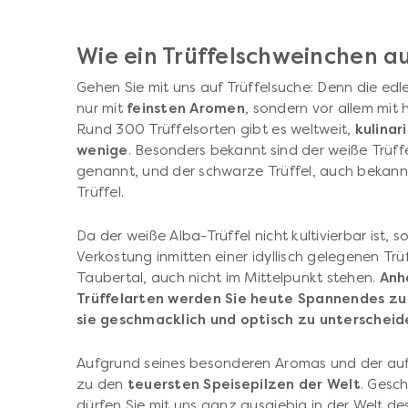
Wie ein Trüffelschweinchen a
Gehen Sie mit uns auf Trüffelsuche: Denn die ed
nur mit
feinsten Aromen
, sondern vor allem mit 
Rund 300 Trüffelsorten gibt es weltweit,
kulinar
wenige
. Besonders bekannt sind der weiße Trüff
genannt, und der schwarze Trüffel, auch bekannt
Trüffel.
Da der weiße Alba-Trüffel nicht kultivierbar ist, s
Verkostung inmitten einer idyllisch gelegenen T
Taubertal, auch nicht im Mittelpunkt stehen.
Anh
Trüffelarten werden Sie heute Spannendes zu
sie geschmacklich und optisch zu unterscheid
Aufgrund seines besonderen Aromas und der aufw
zu den
teuersten Speisepilzen der Welt
. Gesc
dürfen Sie mit uns ganz ausgiebig in der Welt de