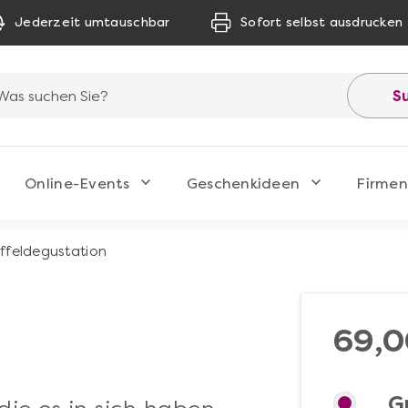
Jederzeit umtauschbar
Sofort selbst ausdrucken
S
Online-Events
Geschenkideen
Firmen
ffeldegustation
69,0
G