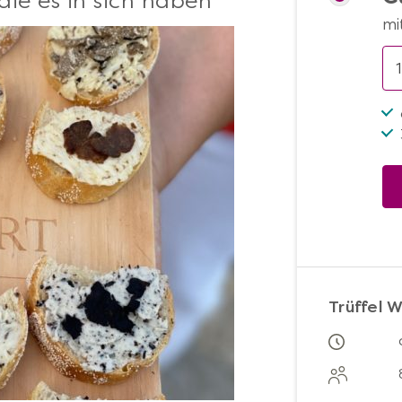
die es in sich haben
mi
Trüffel 