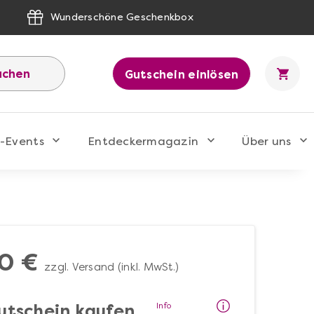
Wunderschöne Geschenkbox
uchen
Gutschein einlösen
-Events
Entdeckermagazin
Über uns
0 €
zzgl. Versand (inkl. MwSt.)
Info
utschein kaufen