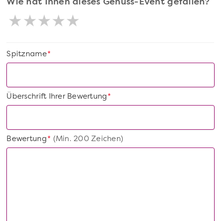
Wie hat Ihnen dieses Genuss-Event gefallen?
Spitzname
*
Überschrift Ihrer Bewertung
*
Bewertung
(Min. 200 Zeichen)
*