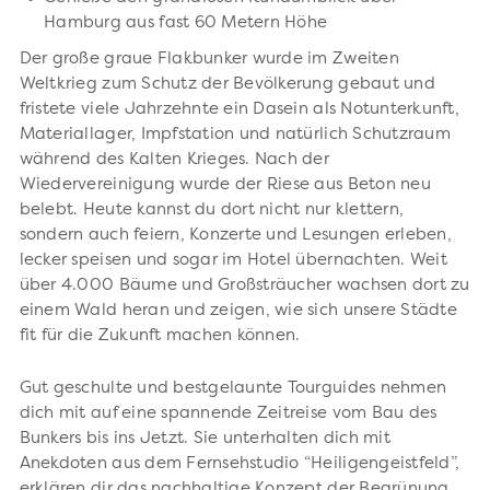
Hamburg aus fast 60 Metern Höhe
Der große graue Flakbunker wurde im Zweiten
Weltkrieg zum Schutz der Bevölkerung gebaut und
fristete viele Jahrzehnte ein Dasein als Notunterkunft,
Materiallager, Impfstation und natürlich Schutzraum
während des Kalten Krieges. Nach der
Wiedervereinigung wurde der Riese aus Beton neu
belebt. Heute kannst du dort nicht nur klettern,
sondern auch feiern, Konzerte und Lesungen erleben,
lecker speisen und sogar im Hotel übernachten. Weit
über 4.000 Bäume und Großsträucher wachsen dort zu
einem Wald heran und zeigen, wie sich unsere Städte
fit für die Zukunft machen können.
Gut geschulte und bestgelaunte Tourguides nehmen
dich mit auf eine spannende Zeitreise vom Bau des
Bunkers bis ins Jetzt. Sie unterhalten dich mit
Anekdoten aus dem Fernsehstudio “Heiligengeistfeld”,
erklären dir das nachhaltige Konzept der Begrünung